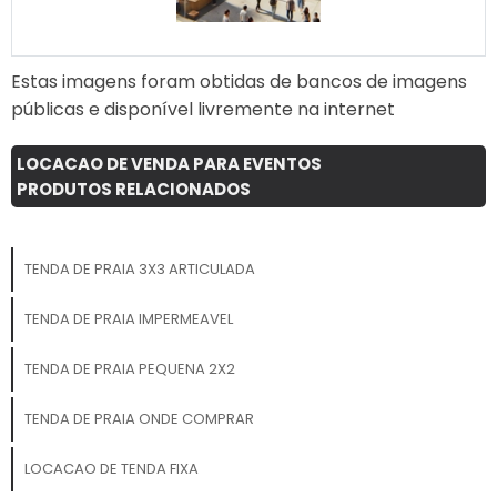
reutilizado em diversas
campanhas e eventos. Com
o Roof Top Inflável da 3D
Estas imagens foram obtidas de bancos de imagens
Mídia Balões, você
públicas e disponível livremente na internet
transforma seu espaço
comercial em um
verdadeiro ponto de
LOCACAO DE VENDA PARA EVENTOS
atração, potencializando
PRODUTOS RELACIONADOS
suas vendas e fortalecendo
sua presença de marca.
Não perca a oportunidade
TENDA DE PRAIA 3X3 ARTICULADA
de se destacar no mercado
com uma solução criativa e
TENDA DE PRAIA IMPERMEAVEL
de alto impacto!
TENDA DE PRAIA PEQUENA 2X2
TENDA DE PRAIA ONDE COMPRAR
LOCACAO DE TENDA FIXA