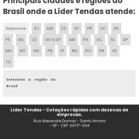
Principais cidades e regiões do
ALUGUEL DE TENDA BRANCA
Brasil onde a Líder Tendas atende:
ALUGUEL TENDAS PARA EVENTOS
Selecione
RJ
MG
ES
SP
PR
SC
RS
TENDA DE PRAIA
PE
BA
CE
GO e DF
AM
PA
AC
AL
AP
ALUGUEL DE TENDAS E COBERTURAS
MA
MT
MS
PB
PI
RN
RO
RR
SE
TO
ALUGUEL DE TENDAS SP
TENDAS PARA LOCACAO
Selecione a região do
Brasil
LOCACAO DE TENDAS PARA EVENTOS EM FORTALEZA
BARRACA DE PRAIA 4X4
Líder Tendas - Cotações rápidas com dezenas de
empresas.
ALUGUEL DE TENDAS EM SALTO SP
Rua Alexandre Dumas - Santo Amaro
- SP - CEP: 04717-004
LOCACAO TENDA 5X5