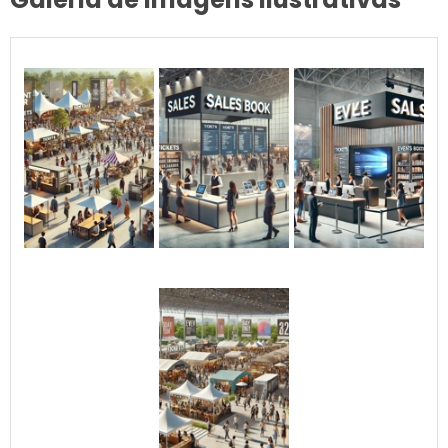
identidade visual da sua
empresa. Você pode
escolher cores, formatos e
incluir logotipos ou
mensagens promocionais
que irão impactar seu
público-alvo. ✔ Durabilidade
e Segurança: Produzido com
materiais de alta qualidade
e resistente a diferentes
condições climáticas, o Roof
Top Inflável oferece
excelente desempenho ao
ar livre, mantendo-se firme
e seguro por longos
períodos. ✔ Fácil Instalação
e Transporte: Projetado para
ser prático e funcional, ele é
fácil de montar e
desmontar, podendo ser