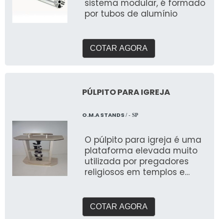
sistema modular, é formado
por tubos de alumínio
COTAR AGORA
PÚLPITO PARA IGREJA
O.M.A STANDS
/ - SP
O púlpito para igreja é uma
plataforma elevada muito
utilizada por pregadores
religiosos em templos e
igrejas
COTAR AGORA