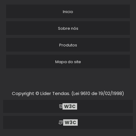
ALUGAR TENDAS PARA EVENTOS
Inicio
LOCACAO DE TENDAS PARA EVENTOS SP
Sobre nós
ALUGUEL DE TENDAS EM INDAIATUBA
Produtos
ALUGUEL DE TENDAS PARA EVENTOS
Mapa do site
LOCACAO DE TENDAS E PALCOS
ALUGUEL DE TENDAS PARA FESTAS EM ITU
ALUGUEL DE TENDAS PARA FESTAS SP
Copyright © Líder Tendas. (Lei 9610 de 19/02/1998)
TENDA DE PRAIA REFORCADA
W3C
ALUGUEL DE TENDAS SP PRECO
W3C
LOCACAO TENDA CRISTAL