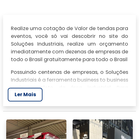
Realize uma cotação de Valor de tendas para
eventos, você só vai descobrir no site do
Soluções Industriais, realize um orçamento
imediatamente com dezenas de empresas de
todo o Brasil gratuitamente para todo o Brasil
Possuindo centenas de empresas, o Soluções
Industriais é a ferramenta business to business
mais completo da área industrial. Para
Ler Mais
realizar um orçamento de Valor de tendas
para eventos, clique em um ou mais dos
anuciantes a seguir: