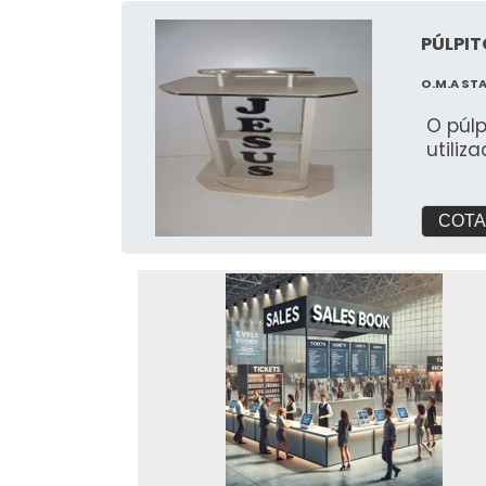
PÚLPIT
O.M.A ST
O púl
utiliz
COTA