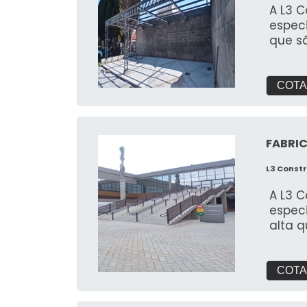
A L3 
espec
que s
COTA
FABRI
L3 Const
A L3 
espec
alta 
COTA