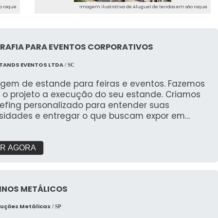
o roque
Imagem ilustrativa de Aluguel de tendas em são roque
RAFIA PARA EVENTOS CORPORATIVOS
TANDS EVENTOS LTDA
/ SC
gem de estande para feiras e eventos. Fazemos
 o projeto a execução do seu estande. Criamos
iefing personalizado para entender suas
sidades e entregar o que buscam expor em
s. Com galpão próprio e área de pré montagem
garantir a qualidade que buscam.
R AGORA
INOS METÁLICOS
ruções Metálicas
/ SP