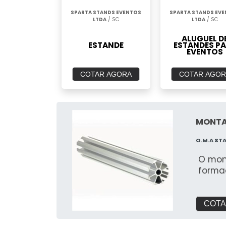
SPARTA STANDS EVENTOS
SPARTA STANDS EV
LTDA
/ SC
LTDA
/ SC
ALUGUEL D
ESTANDE
ESTANDES P
EVENTOS
COTAR AGORA
COTAR AGOR
MONTA
O.M.A ST
O mon
forma
COTA