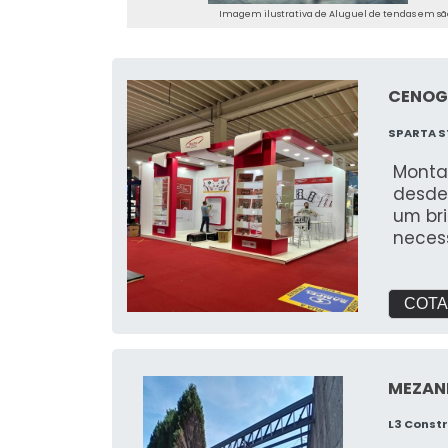
Imagem ilustrativa de Aluguel de tendas em sã
CENOG
SPARTA S
Monta
desde
um br
neces
feira
para 
COTA
MEZAN
L3 Const