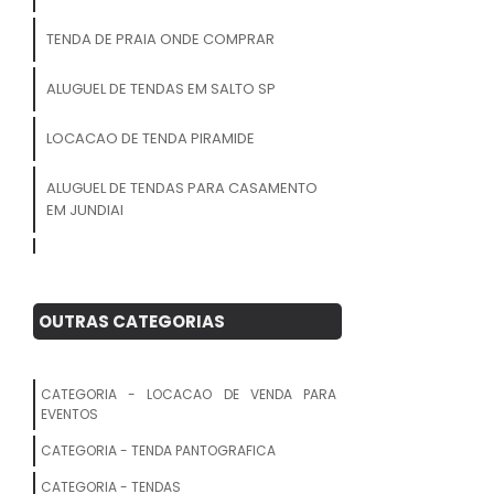
TENDA DE PRAIA ONDE COMPRAR
ALUGUEL DE TENDAS EM SALTO SP
LOCACAO DE TENDA PIRAMIDE
ALUGUEL DE TENDAS PARA CASAMENTO
EM JUNDIAI
LOCACAO DE TENDAS PRECO
ALUGUEL DE TENDAS PARA FESTAS SP
OUTRAS CATEGORIAS
LOCACAO DE TENDA SANFONADA COM
BALCAO
CATEGORIA - LOCACAO DE VENDA PARA
EVENTOS
ALUGUEL DE TENDAS PARA CASAMENTO
CATEGORIA - TENDA PANTOGRAFICA
EM CAMPINAS
CATEGORIA - TENDAS