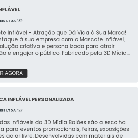
NFLÁVEL
EIS LTDA
/ SP
te Inflável - Atração que Dá Vida à Sua Marca!
staque à sua empresa com o Mascote Inflável,
lução criativa e personalizada para atrair
o e engajar o público. Fabricado pela 3D Mídia
, este inflável é perfeito para eventos, ações
cionais, inaugurações e campanhas de
ting, trazendo seu personagem ou logotipo à
R AGORA
nde estilo. ✔ Identidade Visual
nalizada: Transformamos o mascote da sua
 em um inflável de grande impacto, com cores
CA INFLÁVEL PERSONALIZADA
tes, design fiel e acabamento impecável. ✔
ue para Eventos: Ideal para feiras, festivais,
EIS LTDA
/ SP
entos de produtos e ações ao ar livre, o
te Inflável chama a atenção de longe e gera
das infláveis da 3D Mídia Balões são a escolha
o público. ✔ Engajamento e Memorização:
ta para eventos promocionais, feiras, exposições
scote inflável cria uma conexão emocional com
s ao ar livre. Desenvolvidas com materiais de