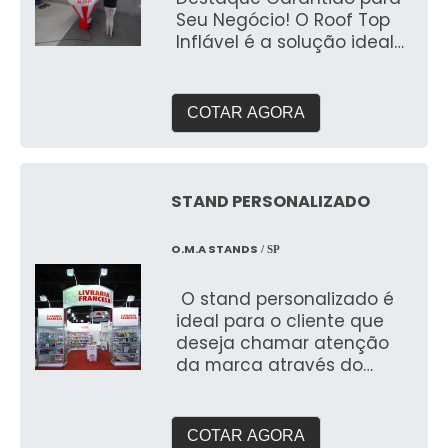
Seu Negócio! O Roof Top
Inflável é a solução ideal
para quem busca chamar
a atenção de clientes e
destacar sua marca de
COTAR AGORA
forma inovadora e
impactante. Fabricado
pela 3D Mídia Balões, este
inflável é perfeito para
STAND PERSONALIZADO
promoções sazonais,
campanhas publicitárias,
O.M.A STANDS
/ SP
inaugurações e eventos
em geral. ✔ Alta
O stand personalizado é
Visibilidade: Colocado no
ideal para o cliente que
topo de prédios, lojas ou
deseja chamar atenção
estabelecimentos
da marca através do
comerciais, o Roof Top
visual
Inflável se torna um ponto
de referência que atrai
olhares de longe,
COTAR AGORA