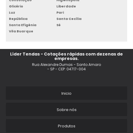
Consolação
Higienópolis
Glicério
Liberdade
Luz
Pari
República
Santa Cecília
Santa Efigênia
Sé
Vila Buarque
Líder Tendas - Cotações rápidas com dezenas de
empresas.
Rua Alexandre Dumas - Santo Amaro
- SP - CEP: 04717-004
Inicio
Sobre nós
Produtos