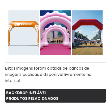
Decoração de stands e
espaços de marca Ações
promocionais e
publicitárias Eventos ao ar
livre e festivais Ambientes
comerciais e shoppings
Com os Painéis Infláveis
da 3D Mídia Balões, sua
marca se tornará a
protagonista do evento,
com um visual marcante,
inovador e inesquecível!
Estas imagens foram obtidas de bancos de
imagens públicas e disponível livremente na
internet
BACKDROP INFLÁVEL
PRODUTOS RELACIONADOS