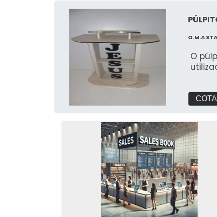
PÚLPIT
O.M.A ST
O púl
utiliz
COTA