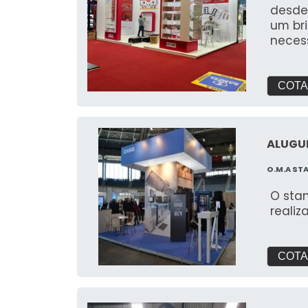
desde
um br
neces
feira
para 
COTA
ALUGUE
O.M.A ST
O sta
realiz
COTA