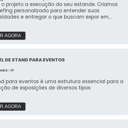
 o projeto a execução do seu estande. Criamos
iefing personalizado para entender suas
sidades e entregar o que buscam expor em
s. Com galpão próprio e área de pré montagem
garantir a qualidade que buscam.
R AGORA
L DE STAND PARA EVENTOS
ANDS
/ SP
nd para eventos é uma estrutura essencial para a
ação de exposições de diversos tipos
R AGORA