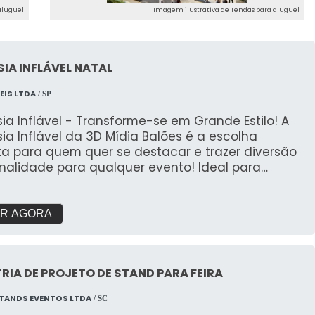
aluguel
Imagem ilustrativa de Tendas para aluguel
IA INFLÁVEL NATAL
EIS LTDA
/ SP
ia Inflável - Transforme-se em Grande Estilo! A
ia Inflável da 3D Mídia Balões é a escolha
ta para quem quer se destacar e trazer diversão
inalidade para qualquer evento! Ideal para
s, promoções e ações temáticas, essa fantasia de
e impacto garante risos e atenção onde quer
riativo e Divertido: Nossas
R AGORA
ias infláveis são projetadas para transformar
uer pessoa em um personagem divertido, com
sign único e detalhado que chama a atenção
RIA DE PROJETO DE STAND PARA FEIRA
erfeita para eventos
lloween, festas temáticas, promoções de marcas
TANDS EVENTOS LTDA
/ SC
ações de rua, a Fantasia Inflável proporciona