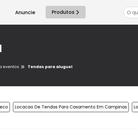
Produtos
Anuncie
l
a eventos
Tendas para aluguel
reco
Locacao De Tendas Para Casamento Em Campinas
L