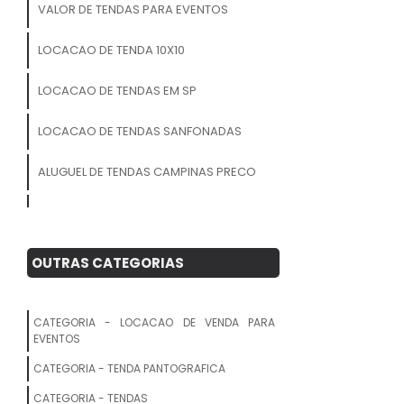
VALOR DE TENDAS PARA EVENTOS
LOCACAO DE TENDA 10X10
LOCACAO DE TENDAS EM SP
LOCACAO DE TENDAS SANFONADAS
ALUGUEL DE TENDAS CAMPINAS PRECO
LOCACAO TENDA GALPAO
VALOR DE ALUGUEL DE TENDAS
OUTRAS CATEGORIAS
ALUGUEL DE TENDAS PARA CASAMENTO
EM JUNDIAI
CATEGORIA - LOCACAO DE VENDA PARA
EVENTOS
ALUGUEL DE TENDAS EM INDAIATUBA
CATEGORIA - TENDA PANTOGRAFICA
TENDA DE PRAIA 2X2
CATEGORIA - TENDAS