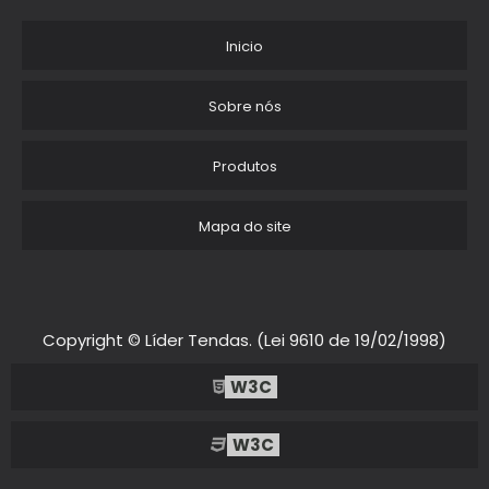
PRECO TENDA DE PRAIA
Inicio
LOCACAO DE TENDAS PIRAMIDAL
Sobre nós
LOCACAO TENDA 5X5
Produtos
TENDA FLEXIVEL PARA PRAIA
Mapa do site
PRECO ALUGUEL TENDA 10X10
TENDA DE PRAIA COM PAREDE
BARRACA DE PRAIA 4X4
Copyright © Líder Tendas. (Lei 9610 de 19/02/1998)
VENDA E ALUGUEL DE TENDAS
W3C
LOCACAO DE TENDAS PARA EVENTOS EM FORTALEZA
W3C
TENDA DE PRAIA REFORCADA