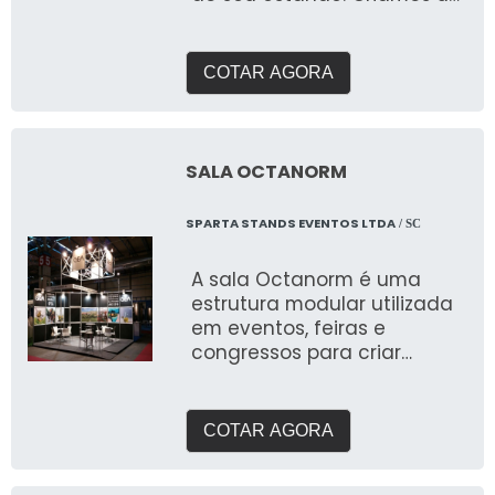
briefing personalizado para
entender suas
necessidades e entregar o
COTAR AGORA
que buscam expor em
feiras. Com galpão próprio e
área de pré montagem
para garantir a qualidade
SALA OCTANORM
que buscam.
SPARTA STANDS EVENTOS LTDA
/ SC
A sala Octanorm é uma
estrutura modular utilizada
em eventos, feiras e
congressos para criar
espaços reservados, como
salas de reunião,
atendimento ou exposição.
COTAR AGORA
Fabricada com perfis de
alumínio e painéis de