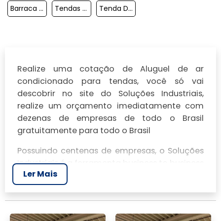
Barraca De Praia 4x4
Tendas Para Alugar
Tenda De Praia Preco
Realize uma cotação de Aluguel de ar
condicionado para tendas, você só vai
descobrir no site do Soluções Industriais,
realize um orçamento imediatamente com
dezenas de empresas de todo o Brasil
gratuitamente para todo o Brasil
Possuindo centenas de empresas, o Soluções
Industriais é a ferramenta business to business
Ler Mais
mais completo da área industrial. Para
realizar um orçamento de Aluguel de ar
condicionado para tendas, clique em um ou
mais dos anuciantes a seguir: