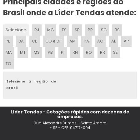
Principais cidades e regiões do
TENDAS E BARRACAS PARA EVENTOS
Brasil onde a Líder Tendas atende:
TENDA DE PRAIA DOBRAVEL
Selecione
RJ
MG
ES
SP
PR
SC
RS
ALUGUEL DE TENDA TIPO CIRCO
PE
BA
CE
GO e DF
AM
PA
AC
AL
AP
LOCACAO TENDA GALPAO
MA
MT
MS
PB
PI
RN
RO
RR
SE
TO
ALUGUEL DE TENDAS PARA FESTAS
LOCACAO DE TENDAS EM INDAIATUBA
Selecione a região do
Brasil
ALUGUEL DE TENDAS PARA CASAMENTO EM JUNDIAI
LOCACAO DE TENDA 10X10
Líder Tendas - Cotações rápidas com dezenas de
empresas.
LOCACAO DE TENDAS SANFONADAS
Rua Alexandre Dumas - Santo Amaro
- SP - CEP: 04717-004
ALUGAR TENDAS PARA CASAMENTO