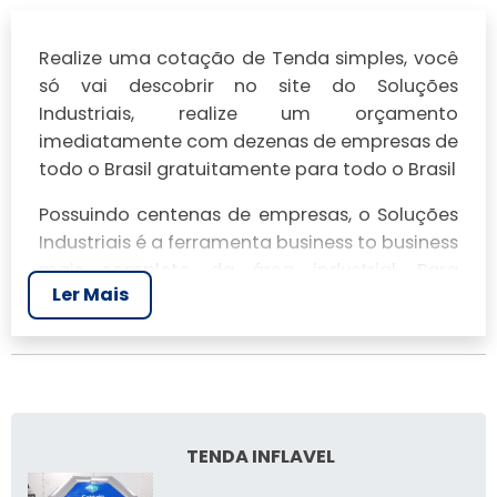
Realize uma cotação de Tenda simples, você
só vai descobrir no site do Soluções
Industriais, realize um orçamento
imediatamente com dezenas de empresas de
todo o Brasil gratuitamente para todo o Brasil
Possuindo centenas de empresas, o Soluções
Industriais é a ferramenta business to business
mais completo da área industrial. Para
Ler Mais
realizar um orçamento de Tenda simples,
clique em um ou mais dos anuciantes a
seguir:
TENDA INFLAVEL