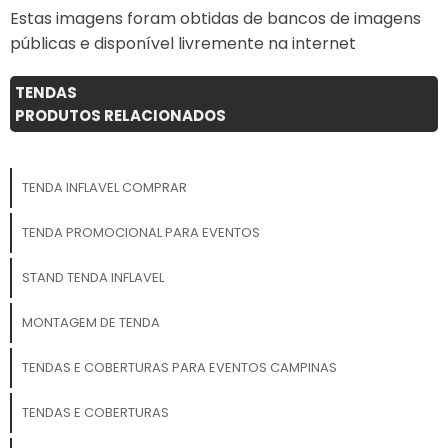
infláveis podem ser usados
Estas imagens foram obtidas de bancos de imagens
tanto em ambientes
públicas e disponível livremente na internet
internos quanto externos,
resistindo a diferentes
condições climáticas e
TENDAS
garantindo sua
PRODUTOS RELACIONADOS
durabilidade por muito mais
tempo. ✔ Versatilidade de
Aplicação: Os painéis
TENDA INFLAVEL COMPRAR
infláveis podem ser
utilizados de várias formas,
TENDA PROMOCIONAL PARA EVENTOS
seja como painéis de
comunicação visual,
STAND TENDA INFLAVEL
backgrounds de fotos,
decoração de stands ou
MONTAGEM DE TENDA
como elementos de
destaque em ativações de
TENDAS E COBERTURAS PARA EVENTOS CAMPINAS
marca e lançamentos de
produtos. Aplicações
TENDAS E COBERTURAS
Perfeitas: Feiras e
exposições comerciais