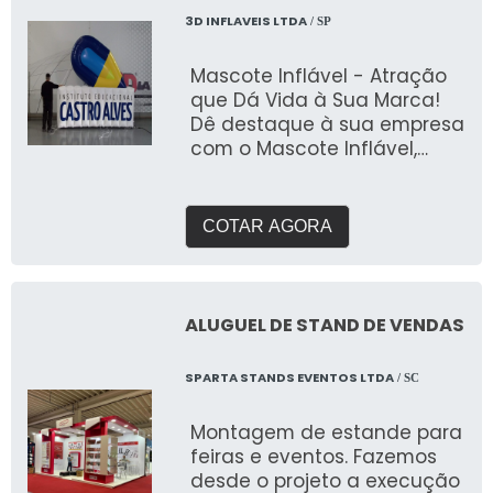
3D INFLAVEIS LTDA
/ SP
Mascote Inflável - Atração
que Dá Vida à Sua Marca!
Dê destaque à sua empresa
com o Mascote Inflável,
uma solução criativa e
personalizada para atrair
atenção e engajar o
COTAR AGORA
público. Fabricado pela 3D
Mídia Balões, este inflável é
perfeito para eventos,
ações promocionais,
ALUGUEL DE STAND DE VENDAS
inaugurações e campanhas
de marketing, trazendo seu
SPARTA STANDS EVENTOS LTDA
/ SC
personagem ou logotipo à
vida em grande estilo. ✔
Montagem de estande para
Identidade Visual
feiras e eventos. Fazemos
Personalizada:
desde o projeto a execução
Transformamos o mascote