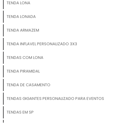
TENDA LONA
Eventos corporativos e
lançamentos de produtos
TENDA LONADA
Atividades de branding e
marketing de guerrilha
TENDA ARMAZEM
Decoração de stands e
espaços de marca Ações
TENDA INFLAVEL PERSONALIZADO 3X3
promocionais e publicitárias
Eventos ao ar livre e
TENDAS COM LONA
festivais Ambientes
comerciais e shoppings
Com os Painéis Infláveis da
TENDA PIRAMIDAL
3D Mídia Balões, sua marca
se tornará a protagonista
TENDA DE CASAMENTO
do evento, com um visual
marcante, inovador e
TENDAS GIGANTES PERSONALIZADO PARA EVENTOS
inesquecível!
TENDAS EM SP
TENDA INFLAVEL PARA PDV