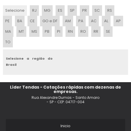
MONTAGEM DE TENDAS PARA EVENTOS
Selecione
RJ
MG
ES
SP
PR
SC
RS
TENDA INFLAVEL PRECO
PE
BA
CE
GO e DF
AM
PA
AC
AL
AP
FABRICA DE TENDAS E TOLDOS
MA
MT
MS
PB
PI
RN
RO
RR
SE
TO
TENDA PARA CASAMENTO
FABRICA DE TENDAS SP
Selecione a região do
Brasil
TENDA COBERTURA
LOCADORA DE TENDAS
Líder Tendas - Cotações rápidas com dezenas de
empresas.
TENDA INFLAVEL PARA FEIRAS PROMOCIONAL
Rua Alexandre Dumas - Santo Amaro
- SP - CEP: 04717-004
TENDA PERSONALIZADA INFLAVEL
TENDA PERSONALIZADO PARA EVENTOS
Inicio