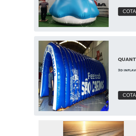
COTA
QUANTO
3D INFLA
COTA