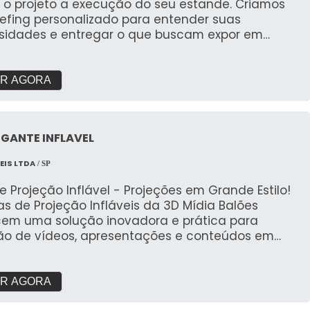
 o projeto a execução do seu estande. Criamos
iefing personalizado para entender suas
sidades e entregar o que buscam expor em
s. Com galpão próprio e área de pré montagem
garantir a qualidade que buscam.
R AGORA
IGANTE INFLAVEL
EIS LTDA
/ SP
e Projeção Inflável - Projeções em Grande Estilo!
as de Projeção Infláveis da 3D Mídia Balões
cem uma solução inovadora e prática para
ção de vídeos, apresentações e conteúdos em
efinição, com a flexibilidade de serem usadas
em ambientes internos quanto externos. Perfeitas
ventos ao ar livre, cinemas a céu aberto, feiras,
R AGORA
ições e lançamentos de produtos, as telas