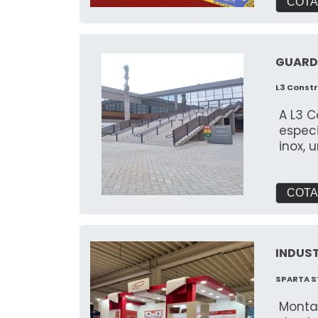
COTA
GUARD
L3 Const
A L3 
espec
inox, 
COTA
INDUST
SPARTA S
Monta