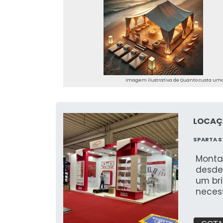
Imagem ilustrativa de Quanto custa um
LOCAÇ
SPARTA S
Monta
desde
um br
neces
feira
para 