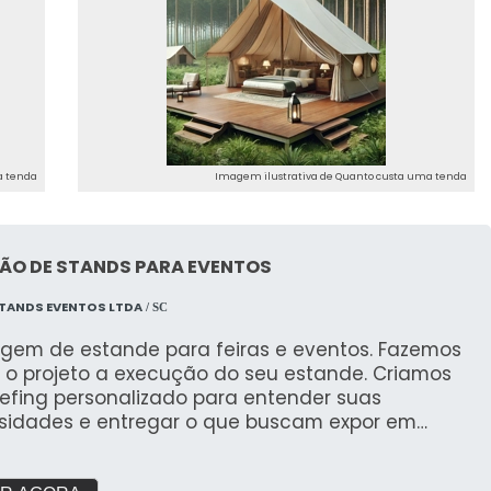
a tenda
Imagem ilustrativa de Quanto custa uma tenda
ÃO DE STANDS PARA EVENTOS
TANDS EVENTOS LTDA
/ SC
gem de estande para feiras e eventos. Fazemos
 o projeto a execução do seu estande. Criamos
iefing personalizado para entender suas
sidades e entregar o que buscam expor em
s. Com galpão próprio e área de pré montagem
garantir a qualidade que buscam.