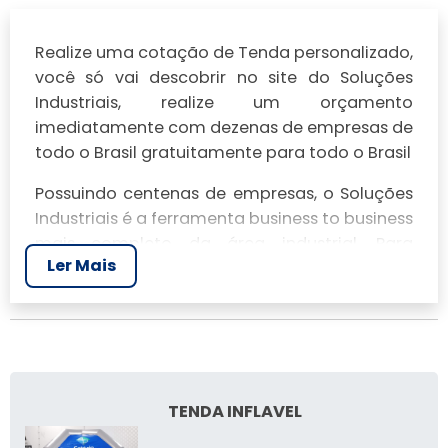
Realize uma cotação de Tenda personalizado,
você só vai descobrir no site do Soluções
Industriais, realize um orçamento
imediatamente com dezenas de empresas de
todo o Brasil gratuitamente para todo o Brasil
Possuindo centenas de empresas, o Soluções
Industriais é a ferramenta business to business
mais completo da área industrial. Para
Ler Mais
realizar um orçamento de Tenda
personalizado, clique em um ou mais dos
anuciantes a seguir:
TENDA INFLAVEL