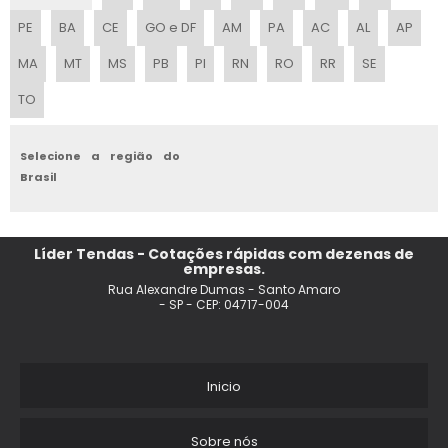
PRECO DE TENDA
PE
BA
CE
GO e DF
AM
PA
AC
AL
AP
TENDA LONA
MA
MT
MS
PB
PI
RN
RO
RR
SE
TO
TENDA REDONDA
TENDAS GIGANTES INFLAVEL PARA ACAO PERSONALIZADO
Selecione a região do
Brasil
TENDA PARA FESTA PRECO
FABRICA DE TENDAS EM CAMPINAS
Líder Tendas - Cotações rápidas com dezenas de
empresas.
MONTAGEM DE TENDA
Rua Alexandre Dumas - Santo Amaro
- SP - CEP: 04717-004
TENDA BARRACA
TENDA SIMPLES
Inicio
TENDA COBERTURA
Sobre nós