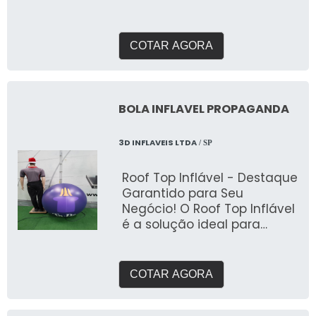
modernas, que oferecem
uma série de vantagens em
rela&ccedi
COTAR AGORA
BOLA INFLAVEL PROPAGANDA
3D INFLAVEIS LTDA
/ SP
Roof Top Inflável - Destaque
Garantido para Seu
Negócio! O Roof Top Inflável
é a solução ideal para
quem busca chamar a
atenção de clientes e
destacar sua marca de
COTAR AGORA
forma inovadora e
impactante. Fabricado pela