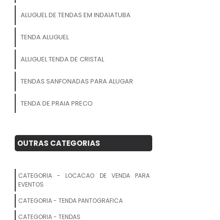
ALUGUEL DE TENDAS EM INDAIATUBA
TENDA ALUGUEL
ALUGUEL TENDA DE CRISTAL
TENDAS SANFONADAS PARA ALUGAR
TENDA DE PRAIA PRECO
ALUGUEL DE TENDAS PARA CASAMENTO
OUTRAS CATEGORIAS
LOCACAO DE TENDAS PARA FESTAS
BARRACA DE PRAIA PRECO
CATEGORIA - LOCACAO DE VENDA PARA
EVENTOS
ALUGUEL DE TENDA SANFONADA COM
CATEGORIA - TENDA PANTOGRAFICA
BALCAO
CATEGORIA - TENDAS