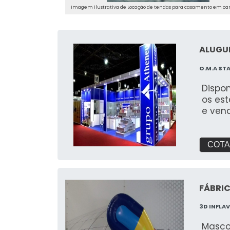
Imagem ilustrativa de Locação de tendas para casamento em c
ALUGUE
O.M.A ST
Dispo
os est
e ven
COTA
FÁBRIC
3D INFLAV
Masco