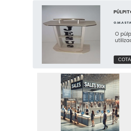
PÚLPIT
O.M.A ST
O púl
utiliz
COTA