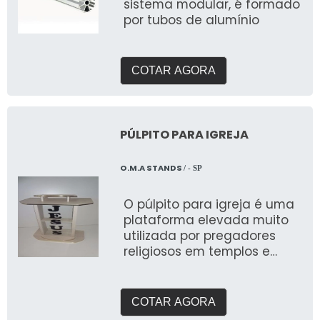
sistema modular, é formado
por tubos de alumínio
COTAR AGORA
PÚLPITO PARA IGREJA
O.M.A STANDS
/ - SP
O púlpito para igreja é uma
plataforma elevada muito
utilizada por pregadores
religiosos em templos e
igrejas
COTAR AGORA