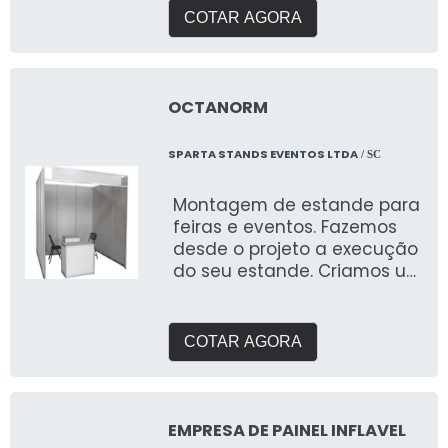
COTAR AGORA
OCTANORM
SPARTA STANDS EVENTOS LTDA
/ SC
Montagem de estande para
feiras e eventos. Fazemos
desde o projeto a execução
do seu estande. Criamos um
briefing personalizado para
entender suas
necessidades e entregar o
COTAR AGORA
que buscam expor em
feiras. Com galpão próprio e
área de pré montagem
para garantir a qualidade
EMPRESA DE PAINEL INFLAVEL
que buscam.