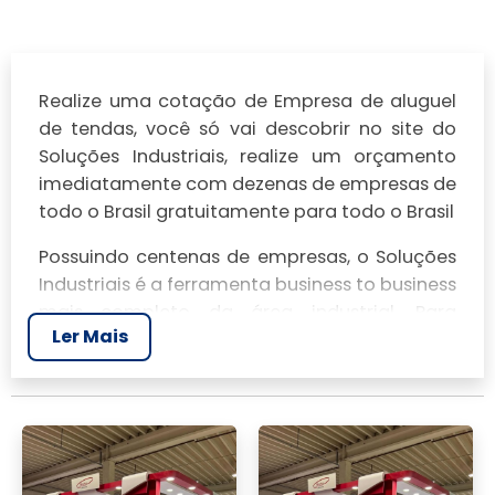
Realize uma cotação de Empresa de aluguel
de tendas, você só vai descobrir no site do
Soluções Industriais, realize um orçamento
imediatamente com dezenas de empresas de
todo o Brasil gratuitamente para todo o Brasil
Possuindo centenas de empresas, o Soluções
Industriais é a ferramenta business to business
mais completo da área industrial. Para
Ler Mais
realizar um orçamento de Empresa de aluguel
de tendas, clique em um ou mais dos
anuciantes a seguir: