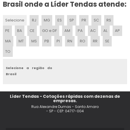
TENDA DE PRAIA 2X2 SANFONADA
Brasil onde a Líder Tendas atende:
LOCACAO DE TENDA FIXA
Selecione
RJ
MG
ES
SP
PR
SC
RS
VALOR DE ALUGUEL DE TENDAS
PE
BA
CE
GO e DF
AM
PA
AC
AL
AP
TENDA PARA PRAIA ARTICULADA
MA
MT
MS
PB
PI
RN
RO
RR
SE
TO
LOCACAO DE TENDAS CAMPINAS
LOCACAO DE TENDAS MG
Selecione a região do
Brasil
ALUGUEL DE TENDA PIRAMIDE
ALUGUEL DE TENDAS PARA FESTAS SP
Líder Tendas - Cotações rápidas com dezenas de
empresas.
ALUGUEL DE TENDA 10X10 SP
Rua Alexandre Dumas - Santo Amaro
- SP - CEP: 04717-004
LOCACAO DE TENDAS PARA CASAMENTO EM CAMPINAS