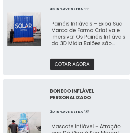
3D INFLAVEIS LTDA
/ SP
Painéis Infláveis – Exiba Sua
Marca de Forma Criativa e
Imersiva! Os Painéis Infláveis
da 3D Mídia Balões são
soluções inovadoras e
impactantes para quem
deseja criar uma
COTAR AGORA
experiência visual única e
maximizar a presença da
sua marca em eventos,
feiras e ações promocionais.
BONECO INFLÁVEL
Fabricados com materiais
PERSONALIZADO
de alta qualidade e
tecnologia avançada, esses
3D INFLAVEIS LTDA
/ SP
painéis são ideais para
destacar sua comunicação
Mascote Inflável - Atração
visual de maneira criativa e
que Dá Vida à Sua Marca!