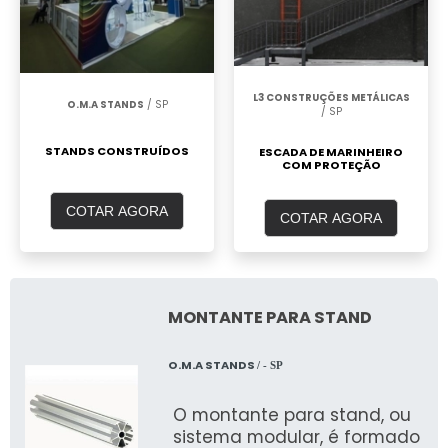
L3 CONSTRUÇÕES METÁLICAS
O.M.A STANDS
/ SP
/ SP
STANDS CONSTRUÍDOS
ESCADA DE MARINHEIRO
COM PROTEÇÃO
COTAR AGORA
COTAR AGORA
MONTANTE PARA STAND
O.M.A STANDS
/ - SP
O montante para stand, ou
sistema modular, é formado