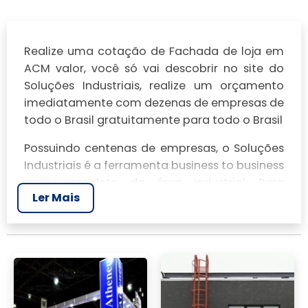
Realize uma cotação de Fachada de loja em
ACM valor, você só vai descobrir no site do
Soluções Industriais, realize um orçamento
imediatamente com dezenas de empresas de
todo o Brasil gratuitamente para todo o Brasil
Possuindo centenas de empresas, o Soluções
Industriais é a ferramenta business to business
mais completo da área industrial. Para
Ler Mais
realizar um orçamento de Fachada de loja em
ACM valor, clique em um ou mais dos
anuciantes a seguir: