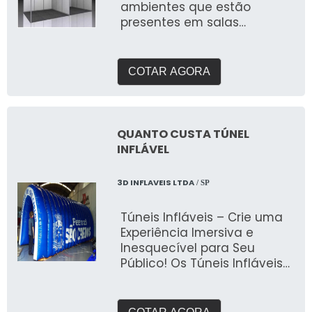
ambientes que estão
presentes em salas
comerciais, escritórios
corporativos e locais de
atendim
COTAR AGORA
QUANTO CUSTA TÚNEL
INFLÁVEL
3D INFLAVEIS LTDA
/ SP
Túneis Infláveis – Crie uma
Experiência Imersiva e
Inesquecível para Seu
Público! Os Túneis Infláveis
da 3D Mídia Balões são a
escolha perfeita para criar
uma experiência única e