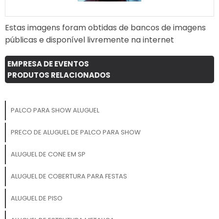
comunicação visual única e
deseja se destacar em
inesquecível!
festas, paradas e desfiles.
Estas imagens foram obtidas de bancos de imagens
Aplicações Perfeitas:
públicas e disponível livremente na internet
Promoções e ações de
marketing Festas temáticas
e eventos corporativos
EMPRESA DE EVENTOS
Aniversários e eventos
PRODUTOS RELACIONADOS
infantis Paradas e desfiles
Atrações de rua e eventos
ao ar livre Inaugurações e
PALCO PARA SHOW ALUGUEL
campanhas de lançamento
Com a Fantasia Inflável da
PRECO DE ALUGUEL DE PALCO PARA SHOW
3D Mídia Balões, sua marca
ou evento vai ganhar uma
ALUGUEL DE CONE EM SP
dose extra de diversão,
interação e visibilidade!
ALUGUEL DE COBERTURA PARA FESTAS
ALUGUEL DE PISO