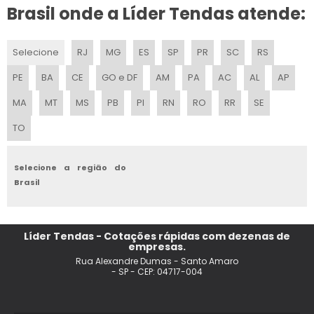
ALUGUEL DE PAINEL DE LED EM SP
Brasil onde a Líder Tendas atende:
ALUGUEL DE PALCO PARA SHOW
Selecione
RJ
MG
ES
SP
PR
SC
RS
ALUGUEL DE ESTRUTURA PARA FESTAS
PE
BA
CE
GO e DF
AM
PA
AC
AL
AP
LOCACAO DE PALCO EM SP
MA
MT
MS
PB
PI
RN
RO
RR
SE
TO
LOCACAO MESA PICNIC
LOCACAO DE MOVEIS PARA EVENTOS
Selecione a região do
Brasil
LOCACAO DE PALCO PRECO
ALUGUEL DE TV EM SP
Líder Tendas - Cotações rápidas com dezenas de
empresas.
ALUGUEL DE PALCO PRECO
Rua Alexandre Dumas - Santo Amaro
- SP - CEP: 04717-004
ALUGUEL DE PALCO EM SP