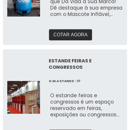
que Dá Vida à Sua Marca!
Dê destaque à sua empresa
com o Mascote Inflável,
uma solução criativa e
personalizada para atrair
atenção e engajar o
COTAR AGORA
público. Fabricado pela 3D
Mídia Balões, este inflável é
perfeito para eventos,
ações promocionais,
ESTANDE FEIRAS E
inaugurações e campanhas
CONGRESSOS
de marketing, trazendo seu
personagem ou logotipo à
O.M.A STANDS
/ SP
vida em grande estilo. ✔
Identidade Visual
O estande feiras e
Personalizada:
congressos é um espaço
Transformamos o mascote
reservado em feiras,
da sua marca em um
exposições ou congressos
inflável de grande impacto,
para determinada empresa
com cores vibrantes, design
para realizar a exposição
fiel e acabamento