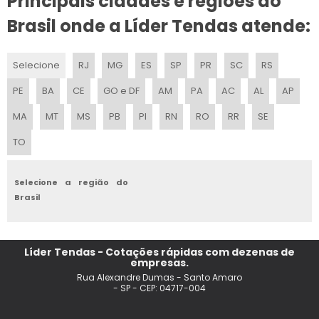
Principais cidades e regiões do
ALUGUEL DE TENDAS TRANSPARENTES
Brasil onde a Líder Tendas atende:
BARRACA DE PRAIA PRECO
Selecione
RJ
MG
ES
SP
PR
SC
RS
ALUGUEL DE TENDAS PARA FESTAS SP
PE
BA
CE
GO e DF
AM
PA
AC
AL
AP
TENDA DE PRAIA 2X2 SANFONADA
MA
MT
MS
PB
PI
RN
RO
RR
SE
TO
TENDA DE PRAIA
ALUGUEL DE TENDA PIRAMIDE
Selecione a região do
Brasil
ALUGUEL DE TENDAS PARA ARMAZENAGEM
ALUGUEL DE TENDAS SP PRECO
Líder Tendas - Cotações rápidas com dezenas de
empresas.
TENDA DE PRAIA DOBRAVEL 4X4
Rua Alexandre Dumas - Santo Amaro
- SP - CEP: 04717-004
TENDA DE PRAIA SANFONADA