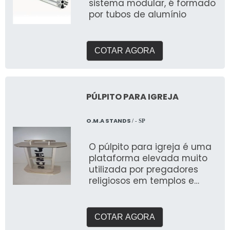
sistema modular, é formado
por tubos de alumínio
COTAR AGORA
PÚLPITO PARA IGREJA
O.M.A STANDS
/ - SP
O púlpito para igreja é uma
plataforma elevada muito
utilizada por pregadores
religiosos em templos e
igrejas
COTAR AGORA