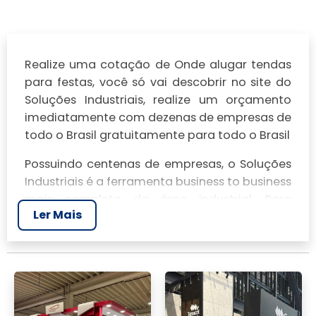
Realize uma cotação de Onde alugar tendas
para festas, você só vai descobrir no site do
Soluções Industriais, realize um orçamento
imediatamente com dezenas de empresas de
todo o Brasil gratuitamente para todo o Brasil
Possuindo centenas de empresas, o Soluções
Industriais é a ferramenta business to business
mais completo da área industrial. Para
Ler Mais
realizar um orçamento de Onde alugar
tendas para festas, clique em um ou mais dos
anuciantes a seguir: