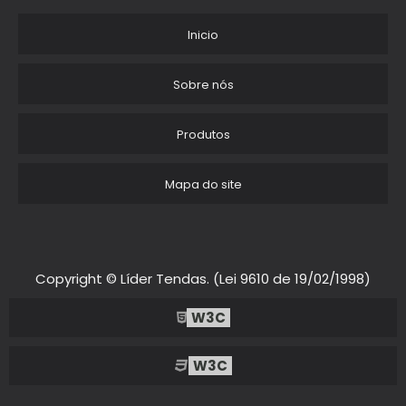
TENDA ALUGUEL
Inicio
TENDAS EVENTOS PRECOS
Sobre nós
ALUGUEL DE TENDAS EM CABREUVA
Produtos
ONDE ALUGAR TENDAS PARA FESTAS
Mapa do site
ALUGUEL DE TENDAS MG
LOCACAO DE TENDAS PARA CASAMENTO
LOCACAO TENDA CRISTAL
Copyright © Líder Tendas. (Lei 9610 de 19/02/1998)
ALUGUEL DE TENDA DE LONA
W3C
LOCACAO DE TENDAS SANFONADAS
W3C
TENDA DE PRAIA IMPERMEAVEL