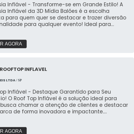
ia Inflável - Transforme-se em Grande Estilo! A
ia Inflável da 3D Mídia Balões é a escolha
ta para quem quer se destacar e trazer diversão
inalidade para qualquer evento! Ideal para
s, promoções e ações temáticas, essa fantasia de
e impacto garante risos e atenção onde quer
riativo e Divertido: Nossas
R AGORA
ias infláveis são projetadas para transformar
uer pessoa em um personagem divertido, com
sign único e detalhado que chama a atenção
ROOFTOP INFLAVEL
erfeita para eventos
lloween, festas temáticas, promoções de marcas
EIS LTDA
/ SP
ações de rua, a Fantasia Inflável proporciona
os de diversão e interação com o público. ✔
op Inflável - Destaque Garantido para Seu
rto e Leveza: Confeccionada com materiais leves
o! O Roof Top Inflável é a solução ideal para
stentes, é fácil de vestir e proporciona liberdade
busca chamar a atenção de clientes e destacar
vimento, sem abrir mão da segurança e
arca de forma inovadora e impactante.
de Montar e Transportar: A
ado pela 3D Mídia Balões, este inflável é perfeito
ia é simples de inflar e desinflar, sendo prática
promoções sazonais, campanhas publicitárias,
er transportada e reutilizada em diferentes
ões e eventos em geral. ✔ Alta Visibilidade:
R AGORA