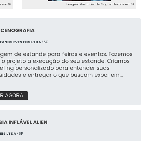
e em SP
Imagem ilustrativa de Aluguel de cone em SP
 CENOGRAFIA
TANDS EVENTOS LTDA
/ SC
gem de estande para feiras e eventos. Fazemos
 o projeto a execução do seu estande. Criamos
iefing personalizado para entender suas
sidades e entregar o que buscam expor em
s. Com galpão próprio e área de pré montagem
garantir a qualidade que buscam.
R AGORA
IA INFLÁVEL ALIEN
EIS LTDA
/ SP