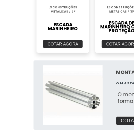
L3 CONSTRUÇÕES
L3 CONSTRUÇÕE
METÁLICAS
/ SP
METÁLICAS
/ SP
ESCADA D
ESCADA
MARINHEIRO 
MARINHEIRO
PROTEÇÃ
COTAR AGORA
COTAR AGOR
MONTA
O.M.A ST
O mon
forma
COTA