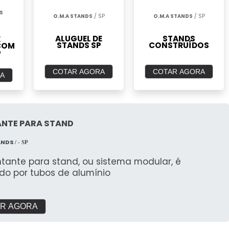
S
O.M.A STANDS
/ SP
O.M.A STANDS
/ SP
ALUGUEL DE
STANDS
E
STANDS SP
CONSTRUÍDOS
COM
O
COTAR AGORA
COTAR AGORA
A
NTE PARA STAND
ANDS
/ - SP
tante para stand, ou sistema modular, é
do por tubos de alumínio
R AGORA