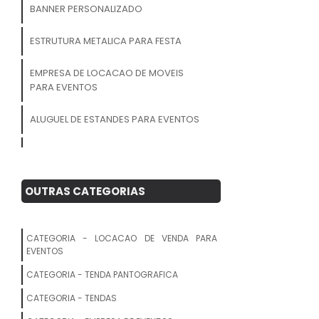
BANNER PERSONALIZADO
ESTRUTURA METALICA PARA FESTA
EMPRESA DE LOCACAO DE MOVEIS
PARA EVENTOS
ALUGUEL DE ESTANDES PARA EVENTOS
LOCACAO MESA PICNIC
ALUGUEL DE PALCO PARA EVENTOS EM
OUTRAS CATEGORIAS
SP
EMPRESAS DE ORGANIZACAO DE
CATEGORIA - LOCACAO DE VENDA PARA
EVENTOS
EVENTOS
CATEGORIA - TENDA PANTOGRAFICA
ALUGUEL DE MICROONDAS EM SP
CATEGORIA - TENDAS
AGENCIA EVENTOS CORPORATIVOS