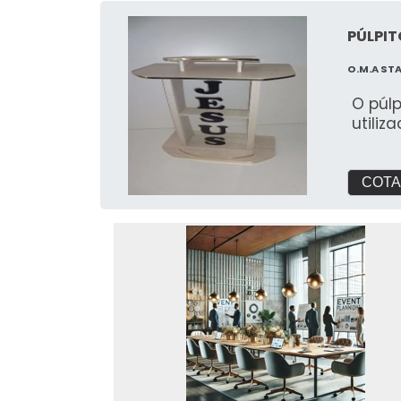
PÚLPIT
O.M.A ST
O púl
utiliz
COTA