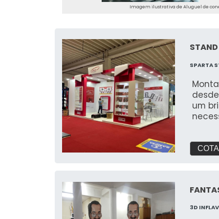
Imagem ilustrativa de Aluguel de con
STAND
SPARTA S
Monta
desde
um br
neces
feira
para 
COTA
FANTAS
3D INFLAV