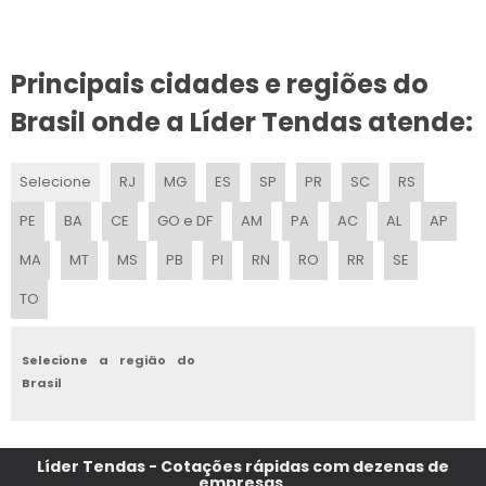
TENDA 3X3 PRECO
TABLADO PARA TENDAS
Principais cidades e regiões do
ALUGUEL DE TENDAS PARA FESTAS PRECO
Brasil onde a Líder Tendas atende:
TENDAS GIGANTES PERSONALIZADOS PARA PDV
Selecione
RJ
MG
ES
SP
PR
SC
RS
MONTAGEM DE TENDA
PE
BA
CE
GO e DF
AM
PA
AC
AL
AP
TENDA SANFONADA COM BALCAO
MA
MT
MS
PB
PI
RN
RO
RR
SE
TO
TENDAS GIGANTES PERSONALIZADO
FABRICA DE TENDAS E TOLDOS
Selecione a região do
Brasil
TENDA PIRAMIDAL SP
FORNECEDORES DE TENDAS PARA EVENTOS
Líder Tendas - Cotações rápidas com dezenas de
empresas.