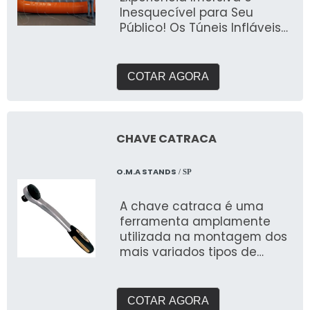
Inesquecível para Seu
Público! Os Túneis Infláveis
da 3D Mídia Balões são a
escolha perfeita para criar
uma experiência única e
COTAR AGORA
imersiva em eventos,
promoções e ativações de
marca. Com design
inovador e tamanho
CHAVE CATRACA
imponente, nossos túneis
infláveis são ideais para
O.M.A STANDS
/ SP
atrair e envolver o público,
proporcionando uma
A chave catraca é uma
experiência visual e
ferramenta amplamente
sensorial que deixa uma
utilizada na montagem dos
impressão duradoura. ✔
mais variados tipos de
Design Personalizado: Cada
estruturas
túnel inflável é
completamente
personalizável, permitindo
COTAR AGORA