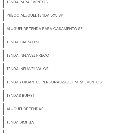
TENDA PARA EVENTOS
climáticas, podendo ser
utilizados tanto em
PRECO ALUGUEL TENDA 5X5 SP
ambientes internos quanto
externos. Aplicações
ALUGUEL DE TENDA PARA CASAMENTO SP
Perfeitas: Feiras e
exposições comerciais
TENDA GALPAO SP
Eventos corporativos e
lançamentos de produtos
TENDA INFLAVEL PRECO
Atividades de branding e
marketing de guerrilha
TENDA INFLAVEL VALOR
Promoções interativas e
campanhas publicitárias
TENDAS GIGANTES PERSONALIZADO PARA EVENTOS
Eventos de rua e festivais
Decoração de espaços
TENDAS BUFFET
comerciais e shoppings
Experiências imersivas e
interativas em eventos
ALUGUEL DE TENDAS
temáticos Com os Túneis
Infláveis da 3D Mídia Balões,
TENDA SIMPLES
sua marca criará uma