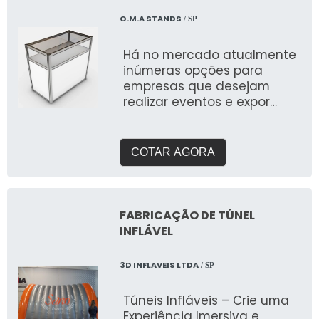
temáticas e aniversários
O.M.A STANDS
/ SP
Com o Mascote Inflável da
3D Mídia Balões, sua marca
Há no mercado atualmente
se destaca e conquista o
inúmeras opções para
público com uma
empresas que desejam
comunicação visual única e
realizar eventos e expor
inesquecível!
seus produtos com
eficiência e qualidade, uma
destas o
COTAR AGORA
FABRICAÇÃO DE TÚNEL
INFLÁVEL
3D INFLAVEIS LTDA
/ SP
Túneis Infláveis – Crie uma
Experiência Imersiva e