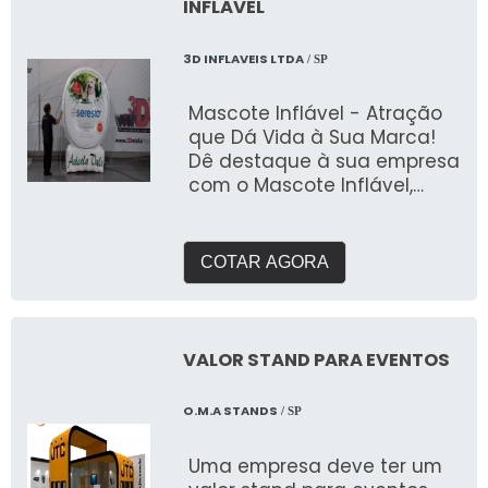
INFLÁVEL
3D INFLAVEIS LTDA
/ SP
Mascote Inflável - Atração
que Dá Vida à Sua Marca!
Dê destaque à sua empresa
com o Mascote Inflável,
uma solução criativa e
personalizada para atrair
atenção e engajar o
COTAR AGORA
público. Fabricado pela 3D
Mídia Balões, este inflável é
perfeito para eventos,
ações promocionais,
VALOR STAND PARA EVENTOS
inaugurações e campanhas
de marketing, trazendo seu
O.M.A STANDS
/ SP
personagem ou logotipo à
vida em grande estilo. ✔
Uma empresa deve ter um
Identidade Visual