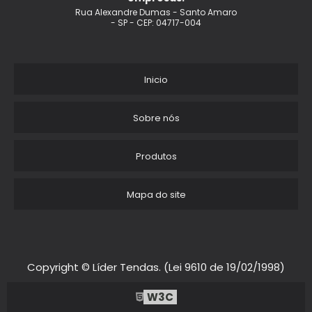
TENDA PERSONALIZADO
Rua Alexandre Dumas - Santo Amaro
- SP - CEP: 04717-004
TENDAS GIGANTES PERSONALIZADOS INFLAVEIS
TENDA BARRACA
Inicio
TENDAS PARA EVENTOS
Sobre nós
TENDA ARMAZEM
Produtos
TENDA PARA FESTA PRECO
Mapa do site
TENDA ARTICULADA 3X3
TENDA PROMOCIONAL EM EVENTOS
TENDA INFLAVEL PARA PDV
Copyright © Líder Tendas. (Lei 9610 de 19/02/1998)
FABRICANTE DE TENDAS SANFONADAS
W3C