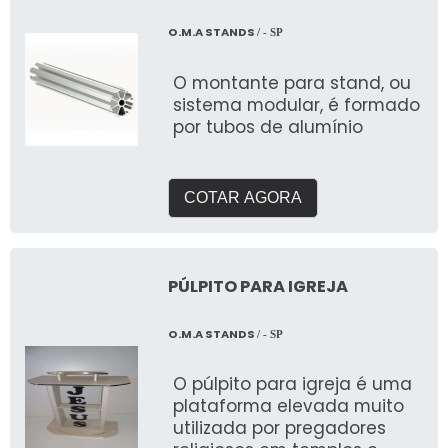
O.M.A STANDS
/ - SP
O montante para stand, ou
sistema modular, é formado
por tubos de alumínio
COTAR AGORA
PÚLPITO PARA IGREJA
O.M.A STANDS
/ - SP
O púlpito para igreja é uma
plataforma elevada muito
utilizada por pregadores