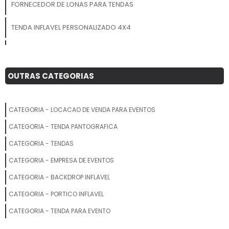
experiência única e
FORNECEDOR DE LONAS PARA TENDAS
inesquecível, conquistando
o público de forma criativa,
TENDA INFLAVEL PERSONALIZADO 4X4
envolvente e impactante!
TENDA SOB MEDIDA
TENDA INFLAVEL PARA FEIRAS PERSONALIZADO
OUTRAS CATEGORIAS
ONDE COMPRAR TENDAS PARA EVENTOS
CATEGORIA - LOCACAO DE VENDA PARA EVENTOS
TENDAS GIGANTES PERSONALIZADOS PARA INAUGURACAO
CATEGORIA - TENDA PANTOGRAFICA
TENDA INFLAVEL COMPRAR
CATEGORIA - TENDAS
CATEGORIA - EMPRESA DE EVENTOS
TENDAS GIGANTES INFLAVEL PERSONALIZADO PONTO DE VENDA
CATEGORIA - BACKDROP INFLAVEL
TENDA GALPAO PRECO
CATEGORIA - PORTICO INFLAVEL
TENDA INFLAVEL PERSONALIZADO PONTO DE VENDA
CATEGORIA - TENDA PARA EVENTO