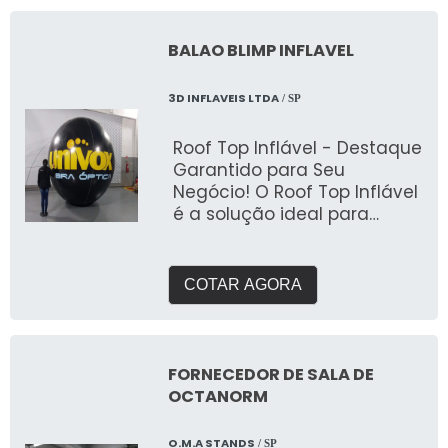
BALAO BLIMP INFLAVEL
3D INFLAVEIS LTDA
/ SP
Roof Top Inflável - Destaque
Garantido para Seu
Negócio! O Roof Top Inflável
é a solução ideal para
quem busca chamar a
atenção de clientes e
destacar sua marca de
COTAR AGORA
forma inovadora e
impactante. Fabricado pela
3D Mídia Balões, este
inflável é perfeito para
FORNECEDOR DE SALA DE
promoções sazonais,
OCTANORM
campanhas publicitárias,
inaugurações e eventos em
O.M.A STANDS
/ SP