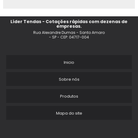
TENDA BOLHA
TENDAS GIGANTES PERSONALIZADOS PARA INAUGURACAO
Líder Tendas - Cotações rápidas com dezenas de
empresas.
FABRICA DE TENDAS E TOLDOS
Rua Alexandre Dumas - Santo Amaro
- SP - CEP: 04717-004
PRECO ALUGUEL TENDA 5X5 SP
TENDA CHAPEU DE BRUXA PARA EVENTOS
Inicio
TENDAS ESTRUTURADAS
Sobre nós
FABRICANTE DE TENDAS INFLAVEIS
Produtos
TENDA PERSONALIZADO PARA EVENTOS
Mapa do site
TENDA 3X3 PRECO
FABRICANTES DE TENDAS PERSONALIZADAS