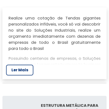
Realize uma cotação de Tendas gigantes
personalizados infláveis, você só vai descobrir
no site do Soluções Industriais, realize um
orçamento imediatamente com dezenas de
empresas de todo o Brasil gratuitamente
para todo o Brasil
Possuindo centenas de empresas, o Soluções
Industriais é a ferramenta business to business
Ler Mais
mais completo da área industrial. Para
realizar um orçamento de Tendas gigantes
personalizados infláveis, clique em um ou
mais dos anuciantes a seguir:
ESTRUTURA METÁLICA PARA