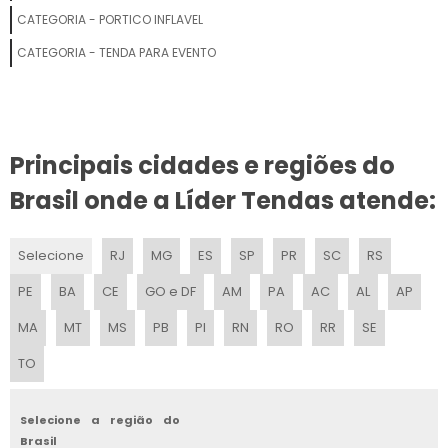
TENDA DUAS AGUAS
CATEGORIA - PORTICO INFLAVEL
FORNECEDORES DE TENDAS PARA EVENTOS
CATEGORIA - TENDA PARA EVENTO
TENDAS GIGANTES INFLAVEIS PARA EVENTOS PERSONALIZADOS
TENDA INFLAVEL SP
Principais cidades e regiões do
TENDA COBERTURA
Brasil onde a Líder Tendas atende:
FABRICA DE TENDAS PARA EVENTOS
Selecione
RJ
MG
ES
SP
PR
SC
RS
LOCADORA DE TENDAS
PE
BA
CE
GO e DF
AM
PA
AC
AL
AP
TENDA PIRAMIDAL SP
MA
MT
MS
PB
PI
RN
RO
RR
SE
TO
TENDA INFLAVEL PARA FEIRAS PERSONALIZADO
TENDA COM FECHAMENTO
Selecione a região do
Brasil