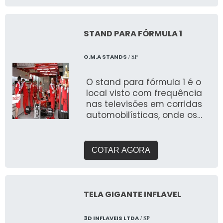
suas vendas e fortalecendo
feiras. Com galpão próprio e
sua presença de marca.
área de pré montagem
Não perca a oportunidade
para garantir a qualidade
STAND PARA FÓRMULA 1
de se destacar no mercado
que buscam.
com uma solução criativa e
O.M.A STANDS
/ SP
de alto impacto!
O stand para fórmula 1 é o
local visto com frequência
nas televisões em corridas
automobilísticas, onde os
carros realizam as troca de
pneus ou a
COTAR AGORA
TELA GIGANTE INFLAVEL
3D INFLAVEIS LTDA
/ SP