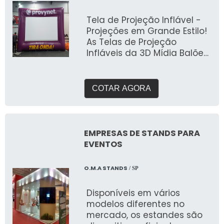
Tela de Projeção Inflável -
Projeções em Grande Estilo!
As Telas de Projeção
Infláveis da 3D Mídia Balões
oferecem uma solução
inovadora e prática para
exibição de vídeos,
COTAR AGORA
apresentações e conteúdos
em alta definição, com a
flexibilidade de serem
usadas tanto em ambientes
EMPRESAS DE STANDS PARA
internos quanto externos.
EVENTOS
Perfeitas para eventos ao ar
livre, cinemas a céu aberto,
O.M.A STANDS
/ SP
feiras, exposições e
lançamentos de produtos,
Disponíveis em vários
as telas infláveis
modelos diferentes no
proporcionam uma
mercado, os estandes são
experiência de visualização