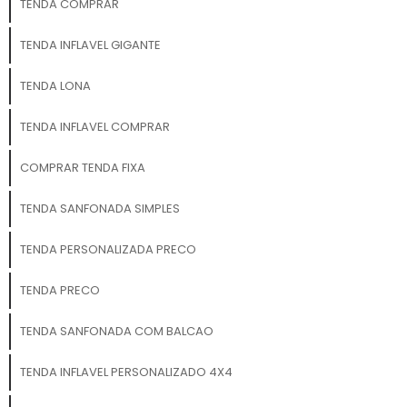
TENDA COMPRAR
proporcionando uma
experiência de projeção
TENDA INFLAVEL GIGANTE
visual incrível, seja para
filmes, vídeos institucionais
TENDA LONA
ou conteúdo promocional.
Aplicações Perfeitas:
TENDA INFLAVEL COMPRAR
Cinemas a céu aberto Feiras
e exposições comerciais
COMPRAR TENDA FIXA
Eventos corporativos e
promocionais Lançamentos
TENDA SANFONADA SIMPLES
de produtos e campanhas
publicitárias Festivais, shows
TENDA PERSONALIZADA PRECO
e apresentações culturais
Atividades de branding e
TENDA PRECO
ativação de marca Com a
Tela de Projeção Inflável da
TENDA SANFONADA COM BALCAO
3D Mídia Balões, você
transforma qualquer
TENDA INFLAVEL PERSONALIZADO 4X4
espaço em um poderoso
ponto de comunicação