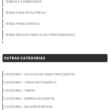
visual, trazendo inovação e
TENDAS E COBERTURAS
grande impacto para o seu
evento!
TENDA PARA FESTA PRECO
TENDA PARA EVENTOS
TENDA INFLAVEL PARA ACAO PERSONALIZADO
TENDA ARMAZEM
TENDAS GIGANTES PERSONALIZADO PARA LOJA
OUTRAS CATEGORIAS
TENDAS EM SP
CATEGORIA - LOCACAO DE VENDA PARA EVENTOS
TENDA ARANHA
CATEGORIA - TENDA PANTOGRAFICA
FABRICA DE TENDA INFLAVEL
CATEGORIA - TENDAS
CATEGORIA - EMPRESA DE EVENTOS
TENDA INFLAVEL 3X3
CATEGORIA - BACKDROP INFLAVEL