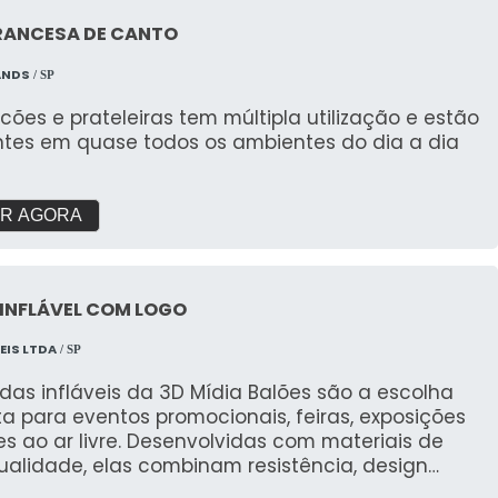
RANCESA DE CANTO
ANDS
/ SP
cões e prateleiras tem múltipla utilização e estão
ntes em quase todos os ambientes do dia a dia
R AGORA
INFLÁVEL COM LOGO
EIS LTDA
/ SP
das infláveis da 3D Mídia Balões são a escolha
ta para eventos promocionais, feiras, exposições
s ao ar livre. Desenvolvidas com materiais de
ualidade, elas combinam resistência, design
te e personalização total para destacar sua