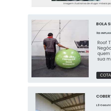
Imagem ilustrativa de Alugar móveis par
BOLA 
3D INFLAV
Roof T
Negóci
quem 
sua m
Fabric
para 
inauguraç
COTA
Coloca
estabe
torna 
COBER
longe,
Perso
L3 Const
sob me