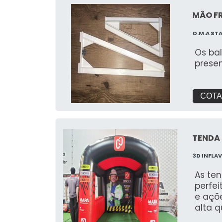
MÃO F
O.M.A ST
Os bal
prese
COTA
TENDA 
3D INFLAV
As ten
perfei
e açõe
alta q
atraen