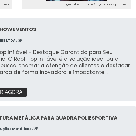
a festa
Imagem ilustrativa de Alugar móveis para festa
SHOW EVENTOS
EIS LTDA
/ SP
op Inflável - Destaque Garantido para Seu
o! O Roof Top Inflável é a solução ideal para
busca chamar a atenção de clientes e destacar
arca de forma inovadora e impactante.
ado pela 3D Mídia Balões, este inflável é perfeito
promoções sazonais, campanhas publicitárias,
ões e eventos em geral. ✔ Alta Visibilidade:
R AGORA
do no topo de prédios, lojas ou
lecimentos comerciais, o Roof Top Inflável se
um ponto de referência que atrai olhares de
TURA METÁLICA PARA QUADRA POLIESPORTIVA
 garantindo visibilidade para sua marca. ✔
nalização Completa: Desenvolvemos o inflável
ruções Metálicas
/ SP
dida para refletir a identidade visual da sua