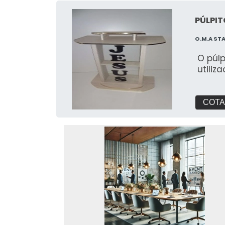
PÚLPIT
O.M.A ST
O púl
utiliz
COTA