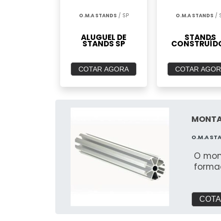
O.M.A STANDS
/ SP
O.M.A STANDS
/ 
ALUGUEL DE
STANDS
STANDS SP
CONSTRUÍD
COTAR AGORA
COTAR AGOR
MONTA
O.M.A ST
O mon
forma
COTA