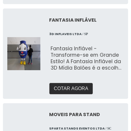
FANTASIA INFLÁVEL
3D INFLAVEIS LTDA
/ SP
Fantasia Inflável -
Transforme-se em Grande
Estilo! A Fantasia Inflável da
3D Mídia Balões é a escolha
perfeita para quem quer se
destacar e trazer diversão e
originalidade para qualquer
COTAR AGORA
evento! Ideal para festas,
promoções e ações
temáticas, essa fantasia de
grande impacto garante
MOVEIS PARA STAND
risos e atenção onde quer
que você vá. ✔ Design
SPARTA STANDS EVENTOS LTDA
/ SC