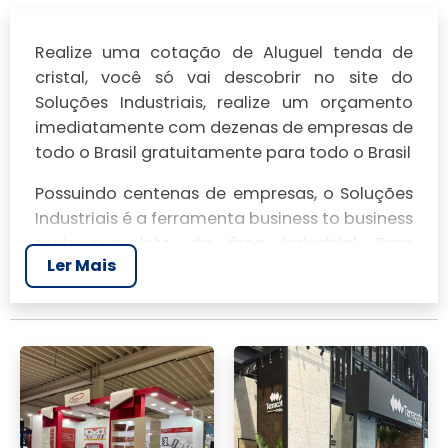
Realize uma cotação de Aluguel tenda de
cristal, você só vai descobrir no site do
Soluções Industriais, realize um orçamento
imediatamente com dezenas de empresas de
todo o Brasil gratuitamente para todo o Brasil
Possuindo centenas de empresas, o Soluções
Industriais é a ferramenta business to business
mais completo da área industrial. Para
Ler Mais
realizar um orçamento de Aluguel tenda de
cristal, clique em um ou mais dos anuciantes
a seguir: