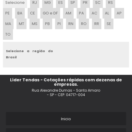
Selecione
RJ
MG
ES
SP
PR
SC
RS
LOCACAO DE TENDAS PIRAMIDAL
PE
BA
CE
GO e DF
AM
PA
AC
AL
AP
TENDA DE PRAIA VALOR
MA
MT
MS
PB
PI
RN
RO
RR
SE
TO
TENDA FLEXIVEL PARA PRAIA
ALUGUEL DE TENDAS NO TATUAPE
Selecione a região do
Brasil
ALUGUEL DE TENDAS PARA CASAMENTO
ALUGUEL DE TENDA BOLHA
Líder Tendas - Cotações rápidas com dezenas de
empresas.
TENDA DE CRISTAL PARA ALUGAR
Rua Alexandre Dumas - Santo Amaro
- SP - CEP: 04717-004
ALUGUEL DE TENDAS E COBERTURAS
PRECO TENDA DE PRAIA
Inicio
LOCACAO DE TENDAS EM PORTO FELIZ