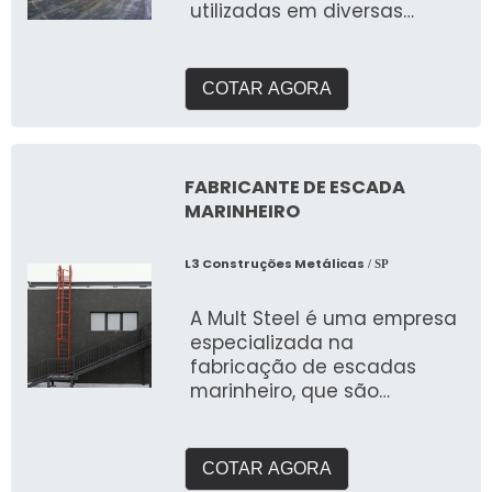
utilizadas em diversas
aplicações, como em
galpões, p
COTAR AGORA
FABRICANTE DE ESCADA
MARINHEIRO
L3 Construções Metálicas
/ SP
A Mult Steel é uma empresa
especializada na
fabricação de escadas
marinheiro, que são
utilizadas em embarcações,
plataformas e outras estr
COTAR AGORA