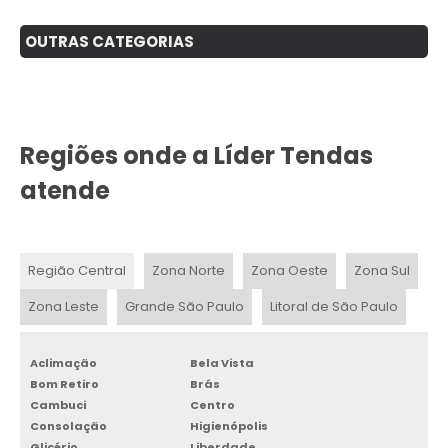
OUTRAS CATEGORIAS
Regiões onde a Líder Tendas
atende
Região Central
Zona Norte
Zona Oeste
Zona Sul
Zona Leste
Grande São Paulo
Litoral de São Paulo
Aclimação
Bela Vista
Bom Retiro
Brás
Cambuci
Centro
Consolação
Higienópolis
Glicério
Liberdade