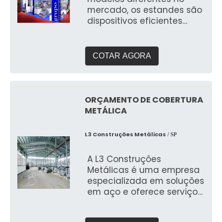
mercado, os estandes são
dispositivos eficientes
para marketing e venda
de determinada marca ou
empresa
COTAR AGORA
ORÇAMENTO DE COBERTURA
METÁLICA
L3 Construções Metálicas
/ SP
A L3 Construções
Metálicas é uma empresa
especializada em soluções
em aço e oferece serviços
de cobertura metálica pa