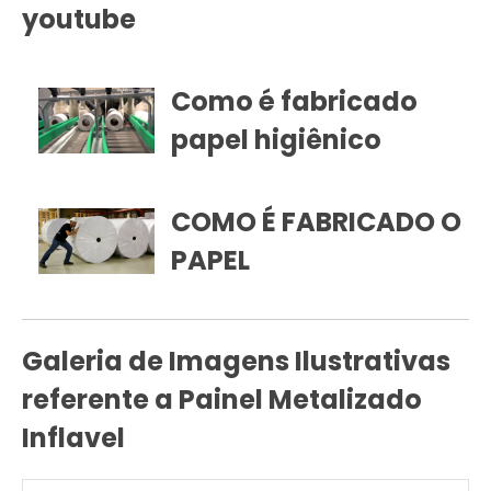
presença de marca. Não
youtube
perca a oportunidade de
se destacar no mercado
com uma solução criativa
Como é fabricado
e de alto impacto!
papel higiênico
COMO É FABRICADO O
PAPEL
Galeria de Imagens Ilustrativas
referente a Painel Metalizado
Inflavel