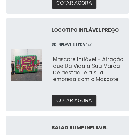
COTAR AGORA
LOGOTIPO INFLÁVEL PREÇO
3D INFLAVEIS LTDA
/ SP
Mascote Inflável - Atração
que Dá Vida à Sua Marca!
Dê destaque à sua
empresa com o Mascote
Inflável, uma solução
criativa e personalizada
para atrair atenção e
COTAR AGORA
engajar o público.
Fabricado pela 3D Mídia
Balões, este inflável é
perfeito para eventos,
BALAO BLIMP INFLAVEL
ações promocionais,