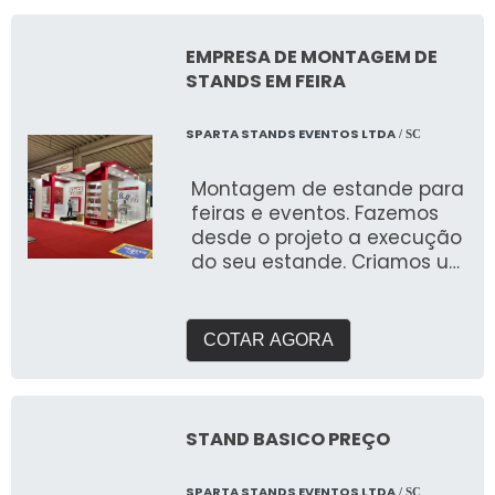
EMPRESA DE MONTAGEM DE
STANDS EM FEIRA
SPARTA STANDS EVENTOS LTDA
/ SC
Montagem de estande para
feiras e eventos. Fazemos
desde o projeto a execução
do seu estande. Criamos um
briefing personalizado para
entender suas
necessidades e entregar o
COTAR AGORA
que buscam expor em
feiras. Com galpão próprio e
área de pré montagem
para garantir a qualidade
STAND BASICO PREÇO
que buscam.
SPARTA STANDS EVENTOS LTDA
/ SC