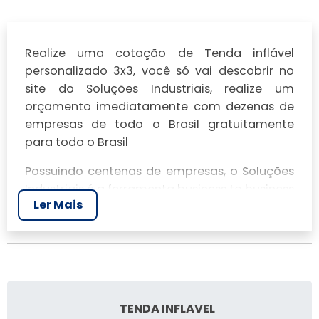
Realize uma cotação de Tenda inflável
personalizado 3x3, você só vai descobrir no
site do Soluções Industriais, realize um
orçamento imediatamente com dezenas de
empresas de todo o Brasil gratuitamente
para todo o Brasil
Possuindo centenas de empresas, o Soluções
Industriais é a ferramenta business to business
Ler Mais
mais completo da área industrial. Para
realizar um orçamento de Tenda inflável
personalizado 3x3, clique em um ou mais dos
anuciantes a seguir:
TENDA INFLAVEL