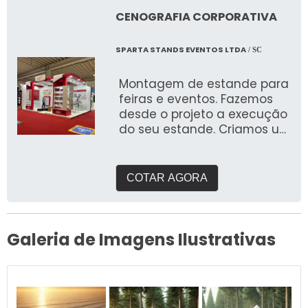
CENOGRAFIA CORPORATIVA
SPARTA STANDS EVENTOS LTDA
/ SC
Montagem de estande para
feiras e eventos. Fazemos
desde o projeto a execução
do seu estande. Criamos um
briefing personalizado para
entender suas
necessidades e entregar o
COTAR AGORA
que buscam expor em
feiras. Com galpão próprio e
área de pré montagem
para garantir a qualidade
Galeria de Imagens Ilustrativas
que buscam.