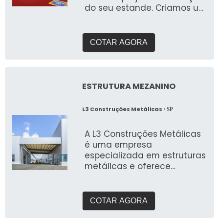
do seu estande. Criamos um
briefing personalizado para
entender suas
necessidades e entregar o
COTAR AGORA
que buscam expor em
feiras. Com galpão próprio e
área de pré montagem
para garantir a qualidade
ESTRUTURA MEZANINO
que buscam.
L3 Construções Metálicas
/ SP
A L3 Construções Metálicas
é uma empresa
especializada em estruturas
metálicas e oferece
soluções para construção
de
COTAR AGORA