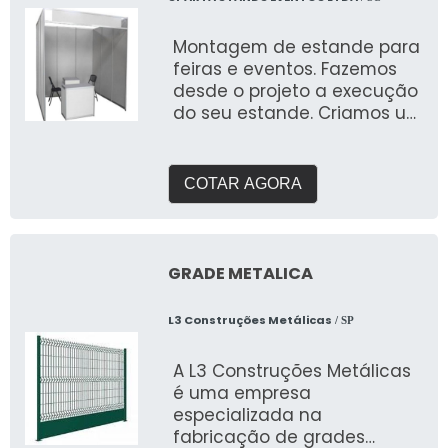
Montagem de estande para
feiras e eventos. Fazemos
desde o projeto a execução
do seu estande. Criamos um
briefing personalizado para
entender suas
necessidades e entregar o
COTAR AGORA
que buscam expor em
feiras. Com galpão próprio e
área de pré montagem
para garantir a qualidade
GRADE METALICA
que buscam.
L3 Construções Metálicas
/ SP
A L3 Construções Metálicas
é uma empresa
especializada na
fabricação de grades