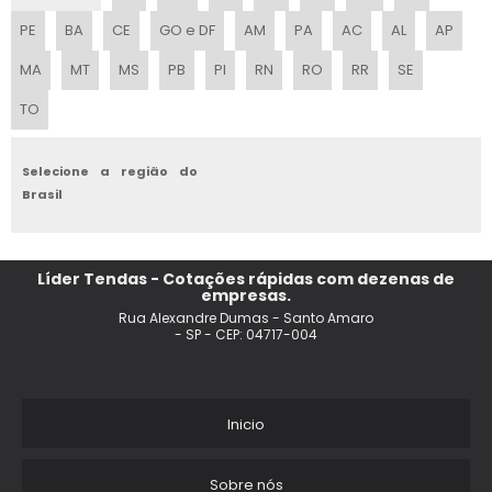
TENDAS BUFFET
PE
BA
CE
GO e DF
AM
PA
AC
AL
AP
TENDA PIRAMIDAL
MA
MT
MS
PB
PI
RN
RO
RR
SE
TO
TENDA DE FESTA
FABRICA DE TENDA INFLAVEL
Selecione a região do
Brasil
TENDA ARTICULADA 3X3
LOCACAO DE TENDAS EM SAO PAULO
Líder Tendas - Cotações rápidas com dezenas de
empresas.
FORNECEDOR DE LONAS PARA TENDAS
Rua Alexandre Dumas - Santo Amaro
- SP - CEP: 04717-004
FORNECEDORES DE TENDAS
ALUGUEL DE TENDAS
Inicio
TENDA ARANHA
Sobre nós