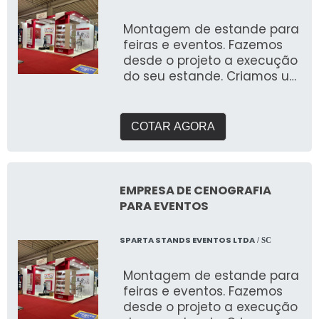
remoção, o que os torna
perfeitos para eventos
Montagem de estande para
itinerantes e ações de curta
feiras e eventos. Fazemos
duração. ✔ Durabilidade e
desde o projeto a execução
Resistência: Fabricados com
do seu estande. Criamos um
materiais de alta qualidade
briefing personalizado para
e resistentes a diferentes
entender suas
condições climáticas, os
necessidades e entregar o
COTAR AGORA
totens infláveis são
que buscam expor em
projetados para garantir
feiras. Com galpão próprio e
durabilidade e manter sua
área de pré montagem
aparência impecável em
para garantir a qualidade
EMPRESA DE CENOGRAFIA
ambientes internos ou
que buscam.
PARA EVENTOS
externos. ✔ Versatilidade de
Aplicação: Ideal para ações
SPARTA STANDS EVENTOS LTDA
/ SC
de marketing, promoções e
atuação em feiras, o tótem
Montagem de estande para
inflável também pode ser
feiras e eventos. Fazemos
utilizado em decoração de
desde o projeto a execução
eventos, lançamentos de