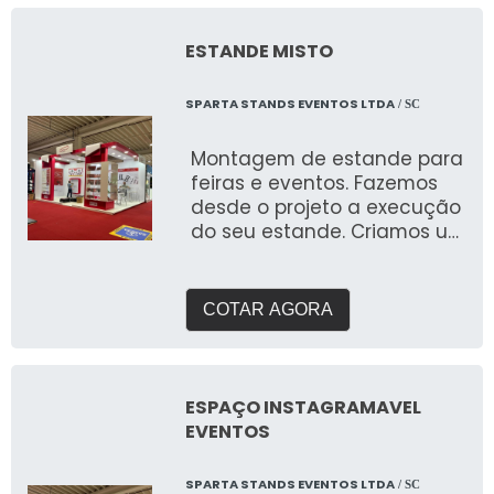
personalizáveis, permitindo
que você tenha toda a
identidade visual da sua
ESTANDE MISTO
marca fielmente
representada, com cores,
SPARTA STANDS EVENTOS LTDA
/ SC
logotipos e acabamentos
sob medida. ✔ Alta
Montagem de estande para
Visibilidade e Impacto: O
feiras e eventos. Fazemos
formato e o tamanho dos
desde o projeto a execução
totens infláveis garantem
do seu estande. Criamos um
que sua marca seja vista de
briefing personalizado para
longe, tornando-os ideais
entender suas
para eventos ao ar livre,
necessidades e entregar o
COTAR AGORA
feiras e exposições, onde a
que buscam expor em
visibilidade e o impacto
feiras. Com galpão próprio e
visual são cruciais. ✔ Leveza
área de pré montagem
e Facilidade de Transporte:
para garantir a qualidade
ESPAÇO INSTAGRAMAVEL
Os totens infláveis são
que buscam.
EVENTOS
fáceis de transportar e
montar, com um processo
rápido de instalação e
SPARTA STANDS EVENTOS LTDA
/ SC