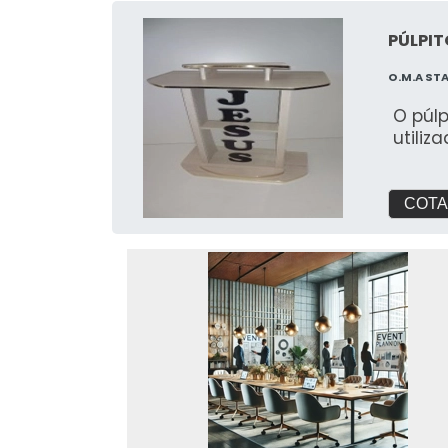
PÚLPIT
O.M.A ST
O púl
utiliz
COTA