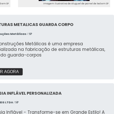
d em SP
Imagem ilustrativa de Aluguel de painel de led em SP
TURAS METALICAS GUARDA CORPO
ruções Metálicas
/ SP
Construções Metálicas é uma empresa
alizada na fabricação de estruturas metálicas,
indo guarda-corpos
R AGORA
IA INFLÁVEL PERSONALIZADA
EIS LTDA
/ SP
ia Inflável - Transforme-se em Grande Estilo! A