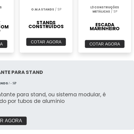
S
L3 CONSTRUÇÕES
O.M.A STANDS
/ SP
METÁLICAS
/ SP
STANDS
E
ESCADA
CONSTRUÍDOS
COM
MARINHEIRO
O
COTAR AGORA
A
COTAR AGORA
NTE PARA STAND
ANDS
/ - SP
tante para stand, ou sistema modular, é
do por tubos de alumínio
R AGORA