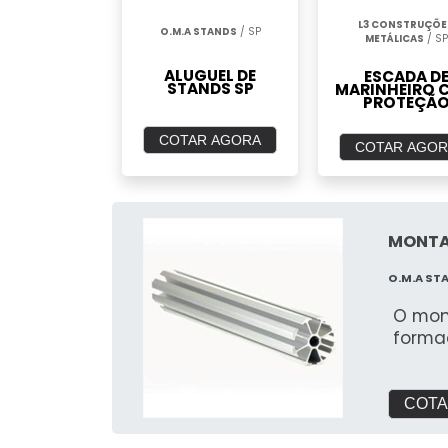
L3 CONSTRUÇÕE
O.M.A STANDS
/ SP
METÁLICAS
/ SP
ALUGUEL DE
ESCADA D
STANDS SP
MARINHEIRO 
PROTEÇÃ
COTAR AGORA
COTAR AGOR
MONTA
O.M.A ST
O mon
forma
COTA