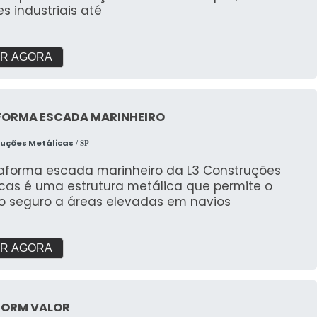
iência memorável para o público com portais
s industriais até
veis que combinam funcionalidade e impacto
. Transforme qualquer entrada no ponto alto do
vento!
R AGORA
FORMA ESCADA MARINHEIRO
ruções Metálicas
/ SP
taforma escada marinheiro da L3 Construções
icas é uma estrutura metálica que permite o
o seguro a áreas elevadas em navios
R AGORA
ORM VALOR