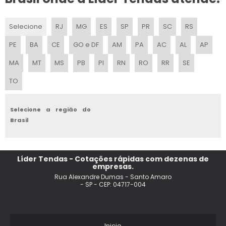
ALUGUEL TENDA DE CRISTAL
Selecione
RJ
MG
ES
SP
PR
SC
RS
ALUGUEL DE TENDAS TRANSPARENTES
PE
BA
CE
GO e DF
AM
PA
AC
AL
AP
TENDA DE PRAIA COM PAREDE
MA
MT
MS
PB
PI
RN
RO
RR
SE
TO
TENDA DE PRAIA DOBRAVEL
VALOR ALUGUEL TENDA CASAMENTO
Selecione a região do
Brasil
LOCACAO DE TENDAS PARA ARMAZENAGEM
ALUGUEL DE TENDAS EM INDAIATUBA
Líder Tendas - Cotações rápidas com dezenas de
empresas.
ALUGUEL DE TENDAS E COBERTURAS
Rua Alexandre Dumas - Santo Amaro
- SP - CEP: 04717-004
LOCACAO DE TENDAS E COBERTURAS
LOCACAO DE TENDAS EM SALTO SP
Inicio