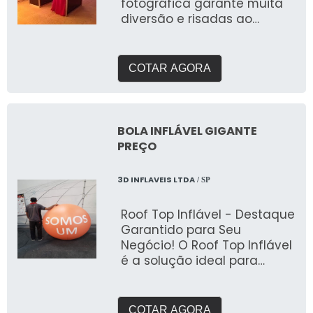
fotográfica garante muita
diversão e risadas ao
convidados
COTAR AGORA
BOLA INFLÁVEL GIGANTE
PREÇO
3D INFLAVEIS LTDA
/ SP
Roof Top Inflável - Destaque
Garantido para Seu
Negócio! O Roof Top Inflável
é a solução ideal para
quem busca chamar a
atenção de clientes e
destacar sua marca de
COTAR AGORA