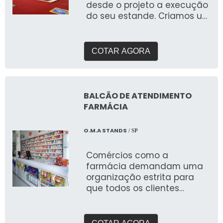
desde o projeto a execução
do seu estande. Criamos um
briefing personalizado para
entender suas
necessidades e entregar o
COTAR AGORA
que buscam expor em
feiras. Com galpão próprio e
área de pré montagem
para garantir a qualidade
BALCÃO DE ATENDIMENTO
que buscam.
FARMÁCIA
O.M.A STANDS
/ SP
Comércios como a
farmácia demandam uma
organização estrita para
que todos os clientes
possam ser atendidos
conforme sua necessidade