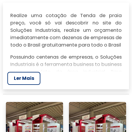
Realize uma cotação de Tenda de praia
preço, você só vai descobrir no site do
Soluções Industriais, realize um orçamento
imediatamente com dezenas de empresas de
todo o Brasil gratuitamente para todo o Brasil
Possuindo centenas de empresas, o Soluções
Industriais é a ferramenta business to business
mais completo da área industrial. Para
Ler Mais
realizar um orçamento de Tenda de praia
preço, clique em um ou mais dos anuciantes
a seguir: