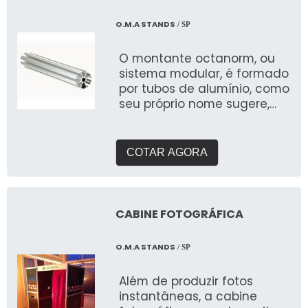
O.M.A STANDS
/ SP
O montante octanorm, ou
sistema modular, é formado
por tubos de alumínio, como
seu próprio nome sugere,
com oito lados
COTAR AGORA
CABINE FOTOGRÁFICA
O.M.A STANDS
/ SP
Além de produzir fotos
instantâneas, a cabine