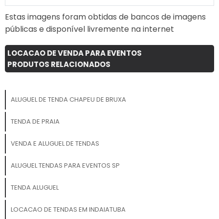
campanhas e eventos. Com
Estas imagens foram obtidas de bancos de imagens
o Roof Top Inflável da 3D
públicas e disponível livremente na internet
Mídia Balões, você
transforma seu espaço
comercial em um
LOCACAO DE VENDA PARA EVENTOS
verdadeiro ponto de
PRODUTOS RELACIONADOS
atração, potencializando
suas vendas e fortalecendo
sua presença de marca.
ALUGUEL DE TENDA CHAPEU DE BRUXA
Não perca a oportunidade
de se destacar no mercado
TENDA DE PRAIA
com uma solução criativa e
de alto impacto!
VENDA E ALUGUEL DE TENDAS
ALUGUEL TENDAS PARA EVENTOS SP
TENDA ALUGUEL
LOCACAO DE TENDAS EM INDAIATUBA