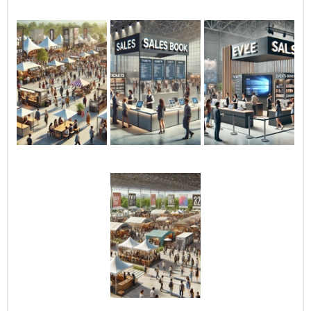
identidade visual da sua
empresa. Você pode
escolher cores, formatos e
incluir logotipos ou
mensagens promocionais
que irão impactar seu
público-alvo. ✔ Durabilidade
e Segurança: Produzido com
materiais de alta qualidade
e resistente a diferentes
condições climáticas, o Roof
Top Inflável oferece
excelente desempenho ao
ar livre, mantendo-se firme
e seguro por longos
períodos. ✔ Fácil Instalação
e Transporte: Projetado para
ser prático e funcional, ele é
fácil de montar e
desmontar, podendo ser
reutilizado em diversas