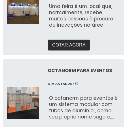
do espaço, a
Uma feira é um local que,
personalização do design e
normalmente, recebe
a montagem ágil,
muitas pessoas à procura
garantindo um ambiente
de inovações na área
profissional para exposições,
específica escolhida para o
feiras e eventos
tema geral do even
corporativos. Além disso, a
estrutura oferece
COTAR AGORA
durabilidade e facilidade de
desmontagem, permitindo
reutilização em múltiplas
ocasiões, proporcionando
OCTANORM PARA EVENTOS
um excelente custo-
benefício para empresas
O.M.A STANDS
/ SP
expositoras.
O octanorm para eventos é
um sistema modular com
tubos de alumínio , como
seu próprio nome sugere,
com oito lados