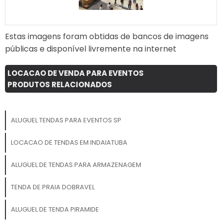
montagem e
desmontagem.
Durabilidade: Feitas com
materiais resistentes para
Estas imagens foram obtidas de bancos de imagens
uso frequente. Impacto
públicas e disponível livremente na internet
visual: Garantem destaque
em meio a qualquer
LOCACAO DE VENDA PARA EVENTOS
cenário. Dê destaque à sua
PRODUTOS RELACIONADOS
marca e torne seu evento
inesquecível com uma
solução que combina
ALUGUEL TENDAS PARA EVENTOS SP
funcionalidade e impacto
visual!
LOCACAO DE TENDAS EM INDAIATUBA
ALUGUEL DE TENDAS PARA ARMAZENAGEM
TENDA DE PRAIA DOBRAVEL
ALUGUEL DE TENDA PIRAMIDE