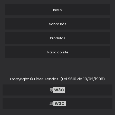
EMPRESA DE LOCACAO DE TENDAS
Inicio
BARRACA DE PRAIA 4X4
Sobre nós
TENDA DE PRAIA RESISTENTE
Produtos
TENDA DE PRAIA 2X2
Mapa do site
ALUGUEL DE TENDAS PARA EVENTOS
ALUGUEL DE TENDAS PARA SHOW
LOCACAO DE TENDAS
Copyright © Líder Tendas. (Lei 9610 de 19/02/1998)
ALUGUEL DE TENDA 10X10 SP
W3C
LOCACAO DE TENDAS E COBERTURAS
W3C
LOCACAO DE TENDAS PRECO