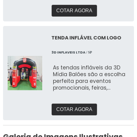
COTAR AGORA
TENDA INFLÁVEL COM LOGO
3D INFLAVEIS LTDA
/ SP
As tendas infláveis da 3D
Mídia Balões são a escolha
perfeita para eventos
promocionais, feiras,
exposições e ações ao ar
livre. Desenvolvidas com
materiais de alta qualidade,
COTAR AGORA
elas combinam resistência,
design atraente e
personalização total para
destacar sua marca de
Galeria de Imagens Ilustrativas