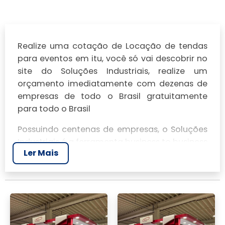
Realize uma cotação de Locação de tendas
para eventos em itu, você só vai descobrir no
site do Soluções Industriais, realize um
orçamento imediatamente com dezenas de
empresas de todo o Brasil gratuitamente
para todo o Brasil
Possuindo centenas de empresas, o Soluções
Industriais é a ferramenta business to business
Ler Mais
mais completo da área industrial. Para
realizar um orçamento de Locação de tendas
para eventos em itu, clique em um ou mais
dos anuciantes a seguir: