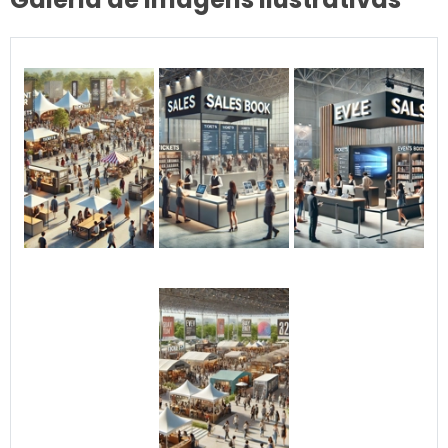
forma impactante. Cada
tenda é projetada para ser
fácil de montar e
desmontar, além de
oferecer ampla visibilidade
com cores vibrantes e áreas
estratégicas para a
aplicação do logotipo ou
mensagem. Além de
proteger contra sol ou
chuva, elas criam um ponto
de referência visual que
atrai o público e fortalece
sua presença em qualquer
evento. Por que escolher as
tendas infláveis da 3D Mídia
Balões? Personalização
completa: Formatos, cores e
impressões exclusivas.
Praticidade: Fácil transporte,