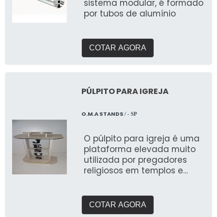
sistema modular, é formado
por tubos de alumínio
COTAR AGORA
PÚLPITO PARA IGREJA
O.M.A STANDS
/ - SP
O púlpito para igreja é uma
plataforma elevada muito
utilizada por pregadores
religiosos em templos e
igrejas
COTAR AGORA