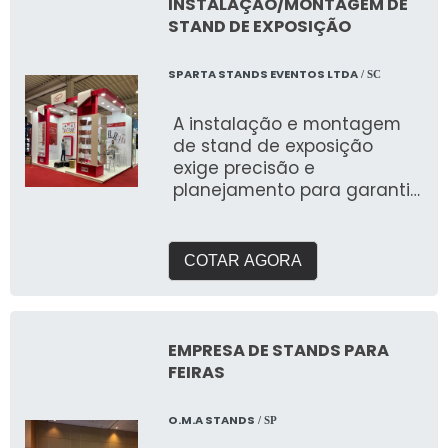
INSTALAÇÃO/MONTAGEM DE
STAND DE EXPOSIÇÃO
SPARTA STANDS EVENTOS LTDA
/ SC
A instalação e montagem
de stand de exposição
exige precisão e
planejamento para garantir
uma estrutura segura,
funcional e visualmente
atrativa. Utilizando materiais
COTAR AGORA
de alta qualidade, como
perfis metálicos, painéis
modulares e sistemas de
iluminação, a montagem é
EMPRESA DE STANDS PARA
adaptável a diferentes
FEIRAS
layouts e necessidades do
evento. Entre os benefícios,
O.M.A STANDS
/ SP
destacam-se a otimização