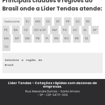
Principais cidades e regiões do
ALUGUEL DE TENDAS PARA CASAMENTO
Brasil onde a Líder Tendas atende:
TENDAS EVENTOS PRECOS
Selecione
RJ
MG
ES
SP
PR
SC
RS
TENDA PARA FESTA ALUGUEL
PE
BA
CE
GO e DF
AM
PA
AC
AL
AP
LOCACAO DE TENDAS PARA EVENTOS
MA
MT
MS
PB
PI
RN
RO
RR
SE
TO
TENDAS PARA ALUGAR
ALUGUEL DE TENDAS PARA FESTAS SP
Selecione a região do
Brasil
TENDA DE PRAIA VALOR
TENDA DE PRAIA FLEXIVEL
Líder Tendas - Cotações rápidas com dezenas de
empresas.
TENDA PARA PRAIA COM PAREDE
Rua Alexandre Dumas - Santo Amaro
- SP - CEP: 04717-004
ALUGUEL DE TENDA SANFONADA