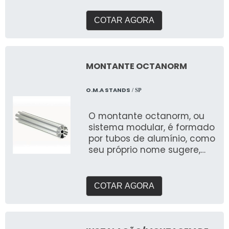
entender suas
necessidades e entregar o
COTAR AGORA
que buscam expor em
feiras. Com galpão próprio e
área de pré montagem
para garantir a qualidade
MONTANTE OCTANORM
que buscam.
O.M.A STANDS
/ SP
O montante octanorm, ou
sistema modular, é formado
por tubos de alumínio, como
seu próprio nome sugere,
com oito lados
COTAR AGORA