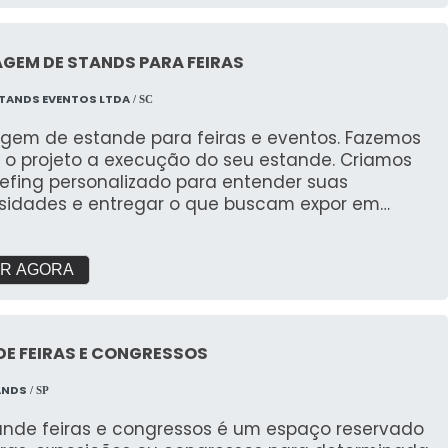
s para destacar sua comunicação visual de
iativa e envolvente. ✔ Design Personalizado:
cemos painéis infláveis sob medida, garantindo
GEM DE STANDS PARA FEIRAS
ada detalhe esteja alinhado com a identidade
a marca, desde as cores até os formatos e
TANDS EVENTOS LTDA
/ SC
mentos, criando um visual marcante e atrativo.
de Visibilidade: Os painéis infláveis são de fácil
gem de estande para feiras e eventos. Fazemos
ização a grandes distâncias, tornando-se
 o projeto a execução do seu estande. Criamos
tos para eventos de grande porte, como feiras,
iefing personalizado para entender suas
ções e festivais, onde a visibilidade e o impacto
sidades e entregar o que buscam expor em
enciais. ✔ Facilidade de Transporte e
s. Com galpão próprio e área de pré montagem
ação: Leves e compactos, os painéis infláveis são
garantir a qualidade que buscam.
s de transportar, montar e desmontar, oferecendo
R AGORA
ilidade para serem usados em diferentes tipos de
em diversas localizações. ✔ Durabilidade e
ência: Feitos com materiais altamente
entes, nossos painéis infláveis podem ser usados
E FEIRAS E CONGRESSOS
 em ambientes internos quanto externos,
ANDS
/ SP
indo a diferentes condições climáticas e
indo sua durabilidade por muito mais tempo. ✔
ande feiras e congressos é um espaço reservado
ilidade de Aplicação: Os painéis infláveis podem