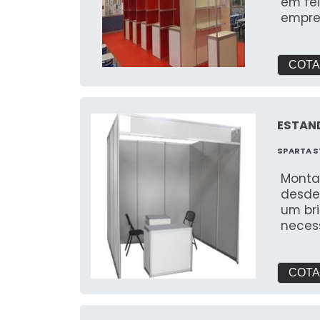
em fe
ser ut
empre
comun
de st
ativa
COTA
Aplicações Perf
Event
Ativid
Decor
ESTAN
promoc
festi
SPARTA S
Painéi
Monta
torna
desde
marcan
um br
neces
feira
para 
COTA