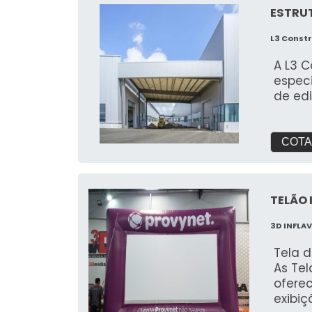
ESTRUT
L3 Const
A L3 
espec
de edi
COTA
TELÃO 
3D INFLAV
Tela d
As Tel
ofere
exibi