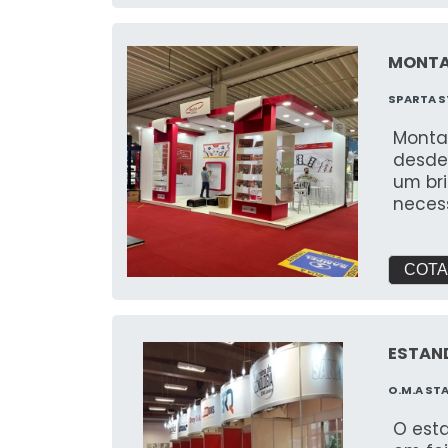
ideai
maneira cr
Ofere
MONTA
que c
da su
SPARTA S
acaba
✔ Gran
Monta
visual
desde
perfei
um br
exposi
neces
visual são ess
feira
Instal
para 
fácei
COTA
flexib
evento e 
Resist
resist
ESTAND
tanto
O.M.A ST
resist
garant
O est
Versat