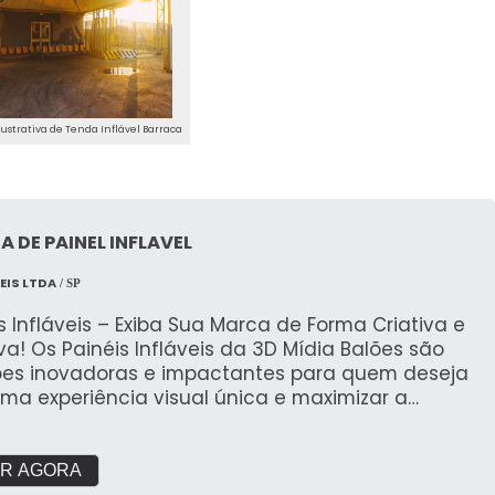
strativa de Tenda Inflável Barraca
A DE PAINEL INFLAVEL
EIS LTDA
/ SP
s Infláveis – Exiba Sua Marca de Forma Criativa e
va! Os Painéis Infláveis da 3D Mídia Balões são
ões inovadoras e impactantes para quem deseja
uma experiência visual única e maximizar a
nça da sua marca em eventos, feiras e ações
cionais. Fabricados com materiais de alta
dade e tecnologia avançada, esses painéis são
R AGORA