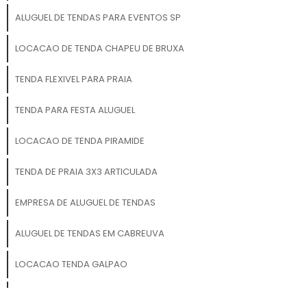
montar, garantindo
marcante, inovador e
praticidade em qualquer
ALUGUEL DE TENDAS PARA EVENTOS SP
inesquecível!
tipo de evento ou ação
promocional. ✔ Durabilidade
LOCACAO DE TENDA CHAPEU DE BRUXA
e Resistência: Fabricados
com materiais de alta
TENDA FLEXIVEL PARA PRAIA
qualidade e resistência, os
túneis infláveis são
TENDA PARA FESTA ALUGUEL
projetados para suportar
diferentes condições
LOCACAO DE TENDA PIRAMIDE
climáticas, podendo ser
utilizados tanto em
TENDA DE PRAIA 3X3 ARTICULADA
ambientes internos quanto
externos. Aplicações
EMPRESA DE ALUGUEL DE TENDAS
Perfeitas: Feiras e
exposições comerciais
ALUGUEL DE TENDAS EM CABREUVA
Eventos corporativos e
lançamentos de produtos
LOCACAO TENDA GALPAO
Atividades de branding e
marketing de guerrilha
ALUGUEL DE TENDAS PARA ARMAZENAGEM
Promoções interativas e