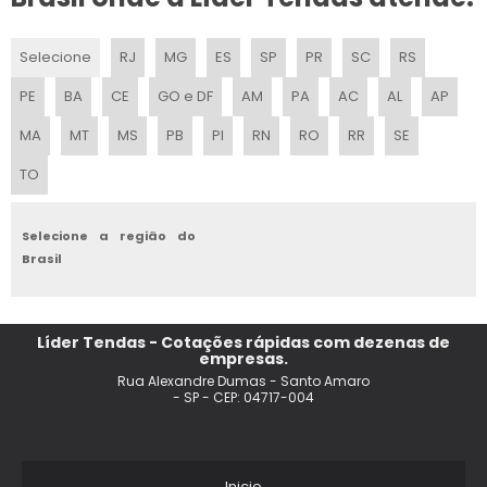
LOCACAO DE TENDAS PARA EVENTOS EM SOROCABA
Selecione
RJ
MG
ES
SP
PR
SC
RS
ALUGUEL DE TENDAS TRANSPARENTES
PE
BA
CE
GO e DF
AM
PA
AC
AL
AP
ALUGUEL DE TENDAS EM SAO ROQUE
MA
MT
MS
PB
PI
RN
RO
RR
SE
TO
LOCACAO DE TENDAS PIRAMIDAL
PRECO ALUGUEL TENDA 10X10
Selecione a região do
Brasil
ALUGUEL DE TENDA
LOCACAO DE TENDAS EM PORTO FELIZ
Líder Tendas - Cotações rápidas com dezenas de
empresas.
LOCACAO DE TENDAS PARA FESTAS CAMPINAS
Rua Alexandre Dumas - Santo Amaro
- SP - CEP: 04717-004
LOCACAO TENDA CRISTAL
TENDA DE CRISTAL PARA ALUGAR
Inicio