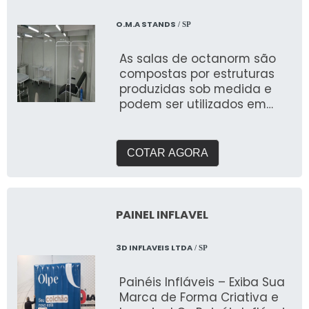
Balões? Personalização
completa: Formatos, cores e
O.M.A STANDS
/ SP
impressões exclusivas.
Praticidade: Fácil transporte,
As salas de octanorm são
montagem e
compostas por estruturas
desmontagem.
produzidas sob medida e
Durabilidade: Feitas com
podem ser utilizados em
materiais resistentes para
eventos e principalmente
uso frequente. Impacto
nos hospitais de campanha
visual: Garantem destaque
COTAR AGORA
em meio a qualquer
cenário. Dê destaque à sua
marca e torne seu evento
inesquecível com uma
PAINEL INFLAVEL
solução que combina
funcionalidade e impacto
visual!
3D INFLAVEIS LTDA
/ SP
Painéis Infláveis – Exiba Sua
Marca de Forma Criativa e