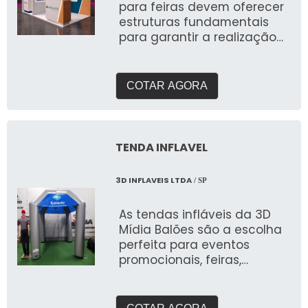
para feiras devem oferecer
estruturas fundamentais
para garantir a realização
de eventos nos mais
diversos lugares
COTAR AGORA
TENDA INFLAVEL
3D INFLAVEIS LTDA
/ SP
As tendas infláveis da 3D
Mídia Balões são a escolha
perfeita para eventos
promocionais, feiras,
exposições e ações ao ar
livre. Desenvolvidas com
materiais de alta qualidade,