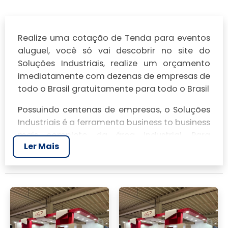
Realize uma cotação de Tenda para eventos
aluguel, você só vai descobrir no site do
Soluções Industriais, realize um orçamento
imediatamente com dezenas de empresas de
todo o Brasil gratuitamente para todo o Brasil
Possuindo centenas de empresas, o Soluções
Industriais é a ferramenta business to business
mais completo da área industrial. Para
Ler Mais
realizar um orçamento de Tenda para
eventos aluguel, clique em um ou mais dos
anuciantes a seguir: