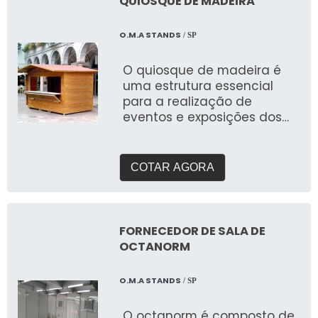
QUIOSQUE DE MADEIRA
O.M.A STANDS
/ SP
O quiosque de madeira é
uma estrutura essencial
para a realização de
eventos e exposições dos
mais variados tipos
COTAR AGORA
FORNECEDOR DE SALA DE
OCTANORM
O.M.A STANDS
/ SP
O octanorm é composto de