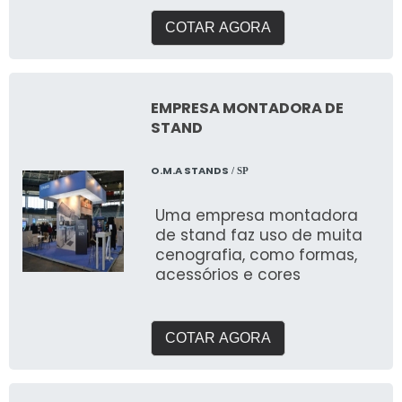
entender suas
necessidades e entregar o
COTAR AGORA
que buscam expor em
feiras. Com galpão próprio e
área de pré montagem
para garantir a qualidade
EMPRESA MONTADORA DE
que buscam.
STAND
O.M.A STANDS
/ SP
Uma empresa montadora
de stand faz uso de muita
cenografia, como formas,
acessórios e cores
COTAR AGORA