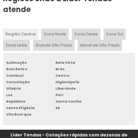
atende
Região Central
Zona Norte
Zona Oeste
Zona Sul
Zona Leste
Grande São Paulo
Litoral de São Paulo
Aclimação
Bela Vista
Bom Retiro
Brás
Cambuci
Centro
Consolação
Higienópolis
Glicério
Liberdade
Luz
Pari
República
Santa Cecília
Santa Efigênia
Sé
Vila Buarque
Líder Tendas - Cotações rápidas com dezenas de