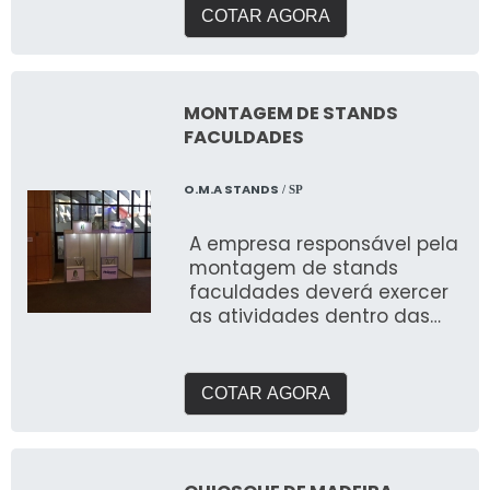
necessidades e entregar o
COTAR AGORA
que buscam expor em
feiras. Com galpão próprio e
área de pré montagem
para garantir a qualidade
MONTAGEM DE STANDS
que buscam.
FACULDADES
O.M.A STANDS
/ SP
A empresa responsável pela
montagem de stands
faculdades deverá exercer
as atividades dentro das
normas e especificações
que o mercado exige
COTAR AGORA