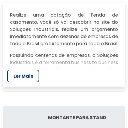
Realize uma cotação de Tenda de
casamento, você só vai descobrir no site do
Soluções Industriais, realize um orçamento
imediatamente com dezenas de empresas de
todo o Brasil gratuitamente para todo o Brasil
Possuindo centenas de empresas, o Soluções
Industriais é a ferramenta business to business
mais completo da área industrial. Para
Ler Mais
realizar um orçamento de Tenda de
casamento, clique em um ou mais dos
anuciantes a seguir:
MONTANTE PARA STAND