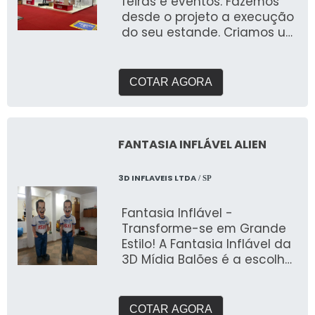
feiras e eventos. Fazemos
desde o projeto a execução
do seu estande. Criamos um
briefing personalizado para
entender suas
necessidades e entregar o
COTAR AGORA
que buscam expor em
feiras. Com galpão próprio e
área de pré montagem
para garantir a qualidade
FANTASIA INFLÁVEL ALIEN
que buscam.
3D INFLAVEIS LTDA
/ SP
Fantasia Inflável -
Transforme-se em Grande
Estilo! A Fantasia Inflável da
3D Mídia Balões é a escolha
perfeita para quem quer se
destacar e trazer diversão e
originalidade para qualquer
COTAR AGORA