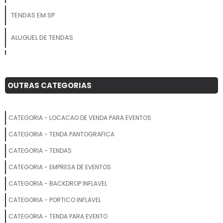
TENDAS EM SP
ALUGUEL DE TENDAS
TENDA COMPRAR
TENDA SANFONADA COM BALCAO
OUTRAS CATEGORIAS
FABRICANTE DE TENDAS SANFONADAS
CATEGORIA - LOCACAO DE VENDA PARA EVENTOS
TENDA INFLAVEL GIGANTE
CATEGORIA - TENDA PANTOGRAFICA
TENDA INFLAVEL PARA FEIRAS PROMOCIONAL
CATEGORIA - TENDAS
CATEGORIA - EMPRESA DE EVENTOS
TENDA PROMOCIONAL
CATEGORIA - BACKDROP INFLAVEL
TENDA DE CASAMENTO
CATEGORIA - PORTICO INFLAVEL
MONTAGEM DE TENDAS PARA EVENTOS
CATEGORIA - TENDA PARA EVENTO