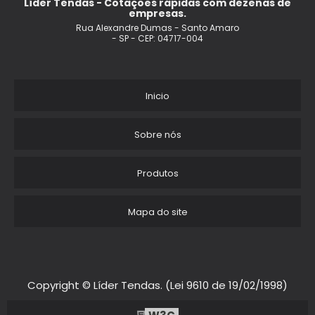
Líder Tendas - Cotações rápidas com dezenas de
empresas.
FORNECEDORES DE TENDAS PARA EVENTOS
Rua Alexandre Dumas - Santo Amaro
- SP - CEP: 04717-004
TENDA ARANHA
TENDA PROMOCIONAL PARA EVENTOS
Inicio
FORNECEDOR DE LONAS PARA TENDAS
Sobre nós
TENDA REDONDA
Produtos
FABRICA DE TENDAS PARA EVENTOS
Mapa do site
TENDA INFLAVEL PARA PROPAGANDA
TENDA INFLAVEL
TENDA INFLAVEL PARA ACAO PERSONALIZADO
Copyright © Líder Tendas. (Lei 9610 de 19/02/1998)
TENDAS CHAPEU DE BRUXA