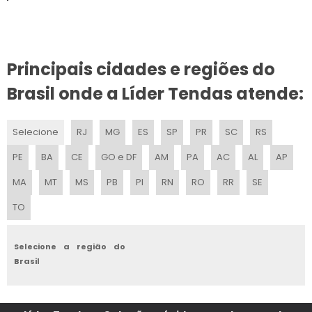
TENDAS GIGANTES PERSONALIZADO EM EVENTOS
TENDAS GIGANTES PERSONALIZADO
Principais cidades e regiões do
TENDA INFLAVEL PERSONALIZADO PONTO DE VENDA
Brasil onde a Líder Tendas atende:
TENDAS GIGANTES PERSONALIZADO PARA EVENTOS
Selecione
RJ
MG
ES
SP
PR
SC
RS
TENDA ARTICULADA 3X3
PE
BA
CE
GO e DF
AM
PA
AC
AL
AP
STAND TENDA INFLAVEL
MA
MT
MS
PB
PI
RN
RO
RR
SE
TO
ONDE COMPRAR TENDAS PARA EVENTOS
TENDA PROMOCIONAL EM EVENTOS
Selecione a região do
Brasil
TENDA GALPAO SP
TENDA GALPAO PRECO