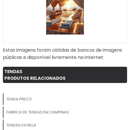
campanhas publicitárias
Eventos de rua e festivais
Decoração de espaços
comerciais e shoppings
Experiências imersivas e
interativas em eventos
temáticos Com os Túneis
Infláveis da 3D Mídia Balões,
Estas imagens foram obtidas de bancos de imagens
sua marca criará uma
públicas e disponível livremente na internet
experiência única e
inesquecível, conquistando
TENDAS
o público de forma criativa,
PRODUTOS RELACIONADOS
envolvente e impactante!
TENDA PRECO
FABRICA DE TENDAS EM CAMPINAS
TENDAS ESTRELA