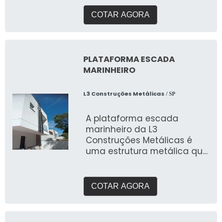
determinada marca ou
empresa
COTAR AGORA
PLATAFORMA ESCADA
MARINHEIRO
L3 Construções Metálicas
/ SP
A plataforma escada
marinheiro da L3
Construções Metálicas é
uma estrutura metálica que
permite o acesso seguro a
áreas elevadas em navios
COTAR AGORA