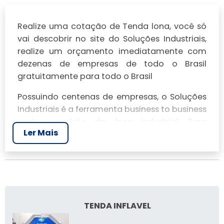
Realize uma cotação de Tenda lona, você só
vai descobrir no site do Soluções Industriais,
realize um orçamento imediatamente com
dezenas de empresas de todo o Brasil
gratuitamente para todo o Brasil
Possuindo centenas de empresas, o Soluções
Industriais é a ferramenta business to business
mais completo da área industrial. Para
Ler Mais
realizar um orçamento de Tenda lona, clique
em um ou mais dos anuciantes a seguir:
TENDA INFLAVEL