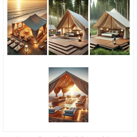
fácil de montar e
desmontar, podendo ser
reutilizado em diversas
campanhas e eventos. Com
o Roof Top Inflável da 3D
Mídia Balões, você
transforma seu espaço
comercial em um
verdadeiro ponto de
atração, potencializando
suas vendas e fortalecendo
sua presença de marca.
Não perca a oportunidade
de se destacar no mercado
com uma solução criativa e
de alto impacto!