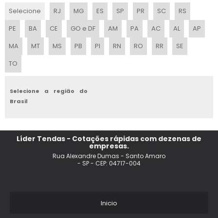
TENDA GALPAO PRECO
Selecione
RJ
MG
ES
SP
PR
SC
RS
TENDA LONA
PE
BA
CE
GO e DF
AM
PA
AC
AL
AP
TENDA COM FECHAMENTO
MA
MT
MS
PB
PI
RN
RO
RR
SE
TO
TENDAS GIGANTES PERSONALIZADOS INFLAVEIS
FORNECEDORES DE TENDAS PARA EVENTOS
Selecione a região do
Brasil
TENDA DUAS AGUAS
STAND TENDA INFLAVEL
Líder Tendas - Cotações rápidas com dezenas de
empresas.
TENDA COBERTURA
Rua Alexandre Dumas - Santo Amaro
- SP - CEP: 04717-004
TENDAS E COBERTURAS
TENDA PIRAMIDAL SP
Inicio