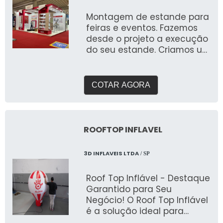
Montagem de estande para
feiras e eventos. Fazemos
desde o projeto a execução
do seu estande. Criamos um
briefing personalizado para
entender suas
necessidades e entregar o
COTAR AGORA
que buscam expor em
feiras. Com galpão próprio e
área de pré montagem
para garantir a qualidade
ROOFTOP INFLAVEL
que buscam.
3D INFLAVEIS LTDA
/ SP
Roof Top Inflável - Destaque
Garantido para Seu
Negócio! O Roof Top Inflável
é a solução ideal para
quem busca chamar a