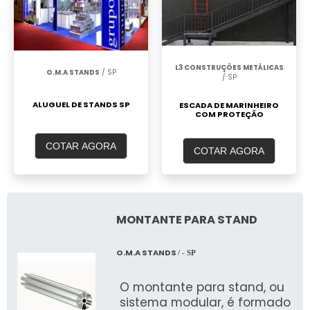
L3 CONSTRUÇÕES METÁLICAS
O.M.A STANDS
/ SP
/ SP
ALUGUEL DE STANDS SP
ESCADA DE MARINHEIRO
COM PROTEÇÃO
COTAR AGORA
COTAR AGORA
MONTANTE PARA STAND
O.M.A STANDS
/ - SP
O montante para stand, ou
sistema modular, é formado