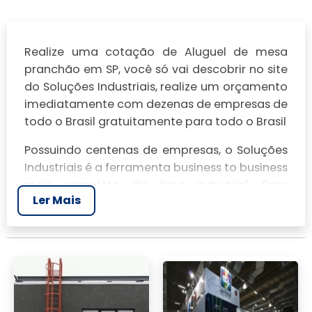
Realize uma cotação de Aluguel de mesa
pranchão em SP, você só vai descobrir no site
do Soluções Industriais, realize um orçamento
imediatamente com dezenas de empresas de
todo o Brasil gratuitamente para todo o Brasil
Possuindo centenas de empresas, o Soluções
Industriais é a ferramenta business to business
mais completo da área industrial. Para
Ler Mais
realizar um orçamento de Aluguel de mesa
pranchão em SP, clique em um ou mais dos
anuciantes a seguir: