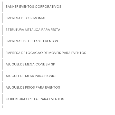
verdadeiro ponto de
atração, potencializando
BANNER EVENTOS CORPORATIVOS
suas vendas e fortalecendo
sua presença de marca.
EMPRESA DE CERIMONIAL
Não perca a oportunidade
de se destacar no mercado
ESTRUTURA METALICA PARA FESTA
com uma solução criativa e
de alto impacto!
EMPRESAS DE FESTAS E EVENTOS
EMPRESA DE LOCACAO DE MOVEIS PARA EVENTOS
ALUGUEL DE MEGA CONE EM SP
ALUGUEL DE MESA PARA PICNIC
ALUGUEL DE PISOS PARA EVENTOS
COBERTURA CRISTAL PARA EVENTOS
ALUGUEL DE GELADEIRA EM SP