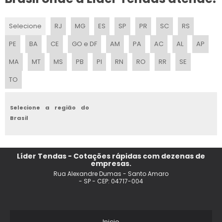
COBERTURA CRISTAL PARA FESTA
Selecione
RJ
MG
ES
SP
PR
SC
RS
ALUGUEL DE FRIGOBAR EM SP
PE
BA
CE
GO e DF
AM
PA
AC
AL
AP
MESA PICNIC FESTA
MA
MT
MS
PB
PI
RN
RO
RR
SE
TO
EMPRESA ORGANIZADORA DE EVENTOS
LOCACAO DE PALCO PARA EVENTOS SP
Selecione a região do
Brasil
ALUGAR MOVEIS PARA FESTA
ALUGUEL DE PAINEL DE LED EM SP
Líder Tendas - Cotações rápidas com dezenas de
empresas.
ALUGUEL DE PALCO PARA EVENTOS PRECO
Rua Alexandre Dumas - Santo Amaro
- SP - CEP: 04717-004
ALUGUEL DE COBERTURA PARA FESTA
ALUGUEL DE PALCO EM SP
Inicio