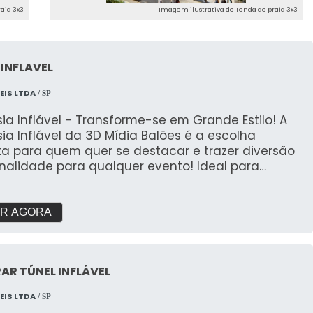
aia 3x3
Imagem ilustrativa de Tenda de praia 3x3
INFLAVEL
EIS LTDA
/ SP
ia Inflável - Transforme-se em Grande Estilo! A
ia Inflável da 3D Mídia Balões é a escolha
ta para quem quer se destacar e trazer diversão
inalidade para qualquer evento! Ideal para
s, promoções e ações temáticas, essa fantasia de
e impacto garante risos e atenção onde quer
riativo e Divertido: Nossas
R AGORA
ias infláveis são projetadas para transformar
uer pessoa em um personagem divertido, com
sign único e detalhado que chama a atenção
R TÚNEL INFLÁVEL
erfeita para eventos
lloween, festas temáticas, promoções de marcas
EIS LTDA
/ SP
ações de rua, a Fantasia Inflável proporciona