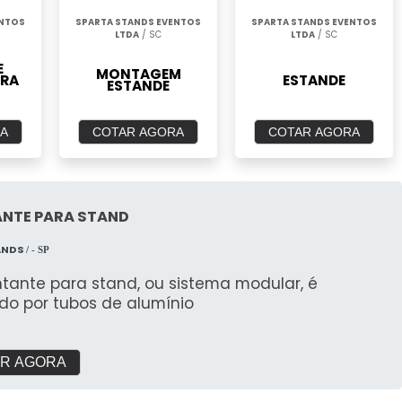
ENTOS
SPARTA STANDS EVENTOS
SPARTA STANDS EVENTOS
LTDA
/ SC
LTDA
/ SC
E
MONTAGEM
ARA
ESTANDE
ESTANDE
A
COTAR AGORA
COTAR AGORA
NTE PARA STAND
ANDS
/ - SP
tante para stand, ou sistema modular, é
do por tubos de alumínio
R AGORA