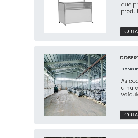
perca
eleme
que pr
uma so
exper
produ
inflá
visual
seu e
COTA
COBER
L3 Const
As co
uma e
veícul
COTA