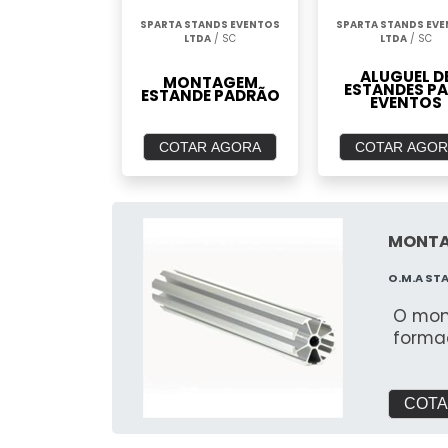
SPARTA STANDS EVENTOS
SPARTA STANDS EV
LTDA
/ SC
LTDA
/ SC
ALUGUEL D
MONTAGEM
ESTANDES P
ESTANDE PADRÃO
EVENTOS
COTAR AGORA
COTAR AGOR
MONTA
O.M.A ST
O mon
forma
COTA