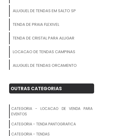
ALUGUEL DE TENDAS EM SALTO SP
TENDA DE PRAIA FLEXIVEL
TENDA DE CRISTAL PARA ALUGAR
LOCACAO DE TENDAS CAMPINAS
ALUGUEL DE TENDAS ORCAMENTO
ALUGUEL DE TENDAS PARA EVENTOS
OUTRAS CATEGORIAS
TENDA ALUGUEL
LOCACAO DE TENDAS E PALCOS
CATEGORIA - LOCACAO DE VENDA PARA
EVENTOS
TENDA PARA EVENTOS ALUGUEL
CATEGORIA - TENDA PANTOGRAFICA
ALUGUEL DE AR CONDICIONADO PARA
CATEGORIA - TENDAS