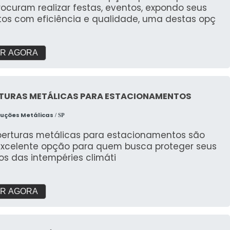
 a oportunidade de se destacar no mercado com
nto decorativo. Destaque sua marca e crie uma
ocuram realizar festas, eventos, expondo seus
lução criativa e de alto impacto!
iência memorável para o público com portais
tos com eficiência e qualidade, uma destas opç
veis que combinam funcionalidade e impacto
. Transforme qualquer entrada no ponto alto do
vento!
R AGORA
TURAS METÁLICAS PARA ESTACIONAMENTOS
ruções Metálicas
/ SP
berturas metálicas para estacionamentos são
xcelente opção para quem busca proteger seus
os das intempéries climáti
R AGORA