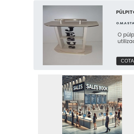
PÚLPIT
O.M.A ST
O púl
utiliz
COTA