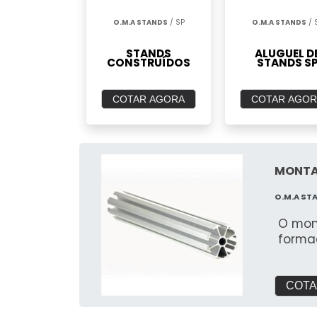
O.M.A STANDS
/ SP
O.M.A STANDS
/ 
STANDS
ALUGUEL D
CONSTRUÍDOS
STANDS S
COTAR AGORA
COTAR AGOR
MONTA
O.M.A ST
O mon
forma
COTA