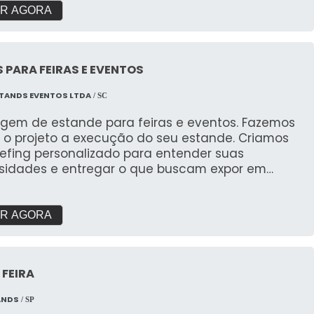
R AGORA
 PARA FEIRAS E EVENTOS
TANDS EVENTOS LTDA
/ SC
gem de estande para feiras e eventos. Fazemos
 o projeto a execução do seu estande. Criamos
iefing personalizado para entender suas
sidades e entregar o que buscam expor em
s. Com galpão próprio e área de pré montagem
garantir a qualidade que buscam.
R AGORA
 FEIRA
ANDS
/ SP