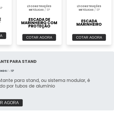
L3 CONSTRUÇÕES
L3 CONSTRUÇÕES
SP
METÁLICAS
/ SP
METÁLICAS
/ SP
E
ESCADA DE
ESCADA
P
MARINHEIRO COM
MARINHEIRO
PROTEÇÃO
A
COTAR AGORA
COTAR AGORA
NTE PARA STAND
ANDS
/ - SP
tante para stand, ou sistema modular, é
do por tubos de alumínio
R AGORA