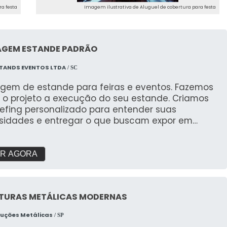
a festa
Imagem ilustrativa de Aluguel de cobertura para festa
GEM ESTANDE PADRÃO
TANDS EVENTOS LTDA
/ SC
gem de estande para feiras e eventos. Fazemos
 o projeto a execução do seu estande. Criamos
iefing personalizado para entender suas
sidades e entregar o que buscam expor em
s. Com galpão próprio e área de pré montagem
garantir a qualidade que buscam.
R AGORA
TURAS METÁLICAS MODERNAS
ruções Metálicas
/ SP