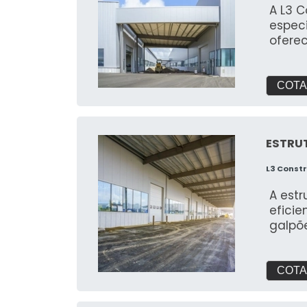
A L3 
espec
ofere
COTA
ESTRU
L3 Const
A est
eficie
galpõe
COTA