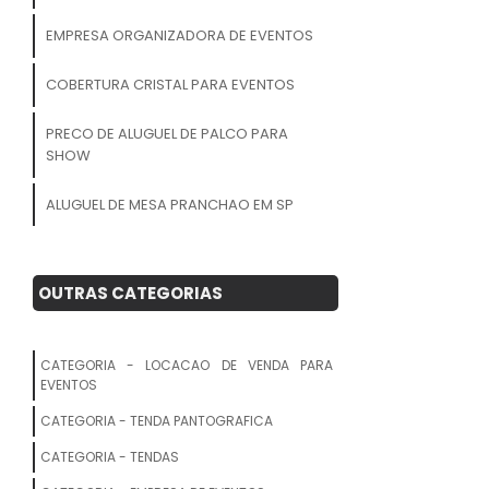
EMPRESA ORGANIZADORA DE EVENTOS
COBERTURA CRISTAL PARA EVENTOS
PRECO DE ALUGUEL DE PALCO PARA
SHOW
ALUGUEL DE MESA PRANCHAO EM SP
ALUGUEL DE ESTRUTURA METALICA
OUTRAS CATEGORIAS
ALUGUEL DE EXTINTOR EM SP
ALUGUEL DE MOVEIS PARA EVENTOS
CATEGORIA - LOCACAO DE VENDA PARA
EVENTOS
EMPRESA DE CERIMONIAL
CATEGORIA - TENDA PANTOGRAFICA
ALUGAR MOVEIS PARA FESTA
CATEGORIA - TENDAS