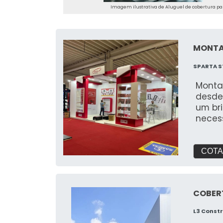
Imagem ilustrativa de Aluguel de cobertura par
MONTA
SPARTA S
Monta
desde
um br
neces
feira
para 
COTA
COBER
L3 Const