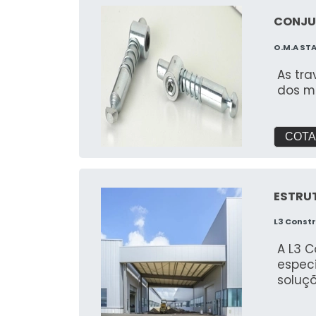
CONJU
O.M.A ST
As tr
dos ma
COTA
ESTRU
L3 Const
A L3 
espec
soluç