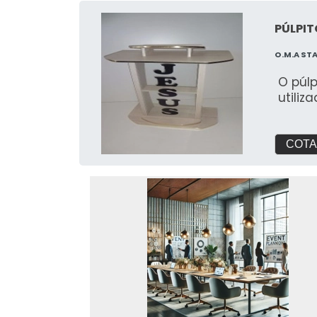
PÚLPIT
O.M.A ST
O púl
utiliz
COTA