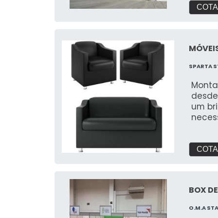
COTA
MÓVEIS
SPARTA S
Monta
desde
um br
neces
feira
para 
COTA
BOX DE
O.M.A ST