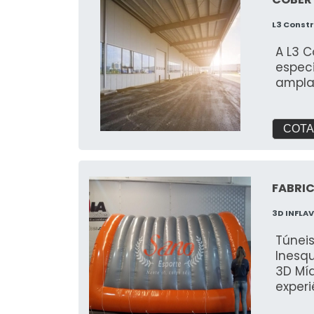
sendo r
L3 Const
Perfeitas: Lojas e shoppings Ações
public
A L3 
produ
espec
temát
ampla
Mídia
públi
inesqu
COTA
FABRIC
3D INFLAV
Túneis
Inesqu
3D Míd
exper
ativa