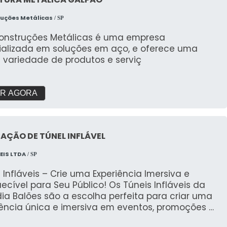
eutilizável em várias campanhas. Aplicações
ruções Metálicas
/ SP
 de rua e campanhas
itárias Feiras e exposições Lançamento de
Construções Metálicas é uma empresa
tos Inaugurações e eventos corporativos Festas
ializada em soluções em aço, e oferece uma
icas e aniversários Com o Mascote Inflável da 3D
 variedade de produtos e serviç
 Balões, sua marca se destaca e conquista o
co com uma comunicação visual única e
ecível!
R AGORA
AÇÃO DE TÚNEL INFLÁVEL
EIS LTDA
/ SP
 Infláveis – Crie uma Experiência Imersiva e
ecível para Seu Público! Os Túneis Infláveis da
ia Balões são a escolha perfeita para criar uma
iência única e imersiva em eventos, promoções e
ções de marca. Com design inovador e tamanho