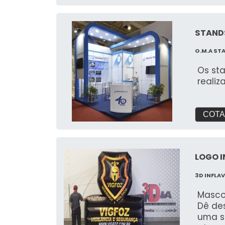
STANDS
O.M.A ST
Os sta
realiz
COTA
LOGO I
3D INFLAV
Masco
Dê de
uma so