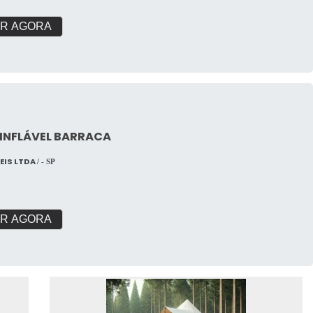
R AGORA
 INFLÁVEL BARRACA
VEIS LTDA
/ - SP
R AGORA