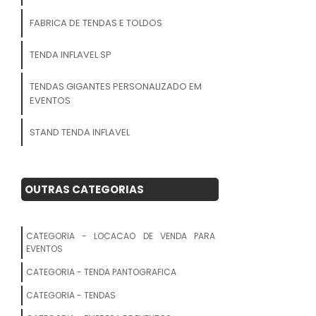
FABRICA DE TENDAS E TOLDOS
TENDA INFLAVEL SP
TENDAS GIGANTES PERSONALIZADO EM
EVENTOS
STAND TENDA INFLAVEL
TENDA GRANDE PARA EVENTOS SP
OUTRAS CATEGORIAS
TENDA COM FECHAMENTO
TENDAS ESTRUTURADAS
CATEGORIA - LOCACAO DE VENDA PARA
EVENTOS
TENDA PERSONALIZADO
CATEGORIA - TENDA PANTOGRAFICA
TENDA BARRACA
CATEGORIA - TENDAS