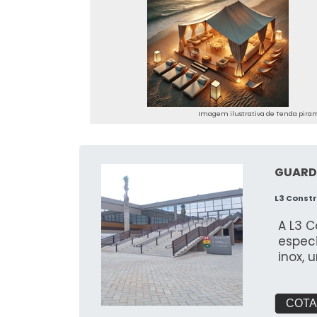
Imagem ilustrativa de Tenda piram
GUARD
L3 Const
A L3 
espec
inox, 
COTA