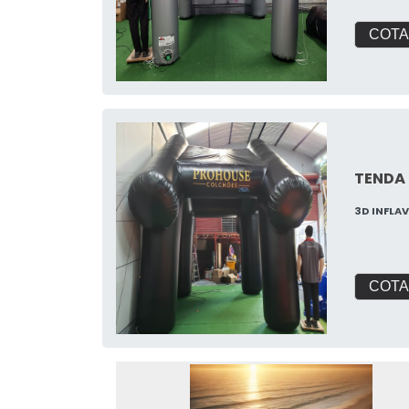
COTA
TENDA
3D INFLA
COTA