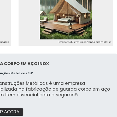
idal sp
Imagem ilustrativa de Tenda piramidal sp
A CORPO EM AÇO INOX
ruções Metálicas
/ SP
Construções Metálicas é uma empresa
ializada na fabricação de guarda corpo em aço
um item essencial para a seguran&
R AGORA