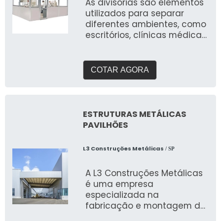
As divisórias são elementos
utilizados para separar
diferentes ambientes, como
escritórios, clínicas médicas
e hospitais de campanha
COTAR AGORA
ESTRUTURAS METÁLICAS
PAVILHÕES
L3 Construções Metálicas
/ SP
A L3 Construções Metálicas
é uma empresa
especializada na
fabricação e montagem de
estruturas metálicas para