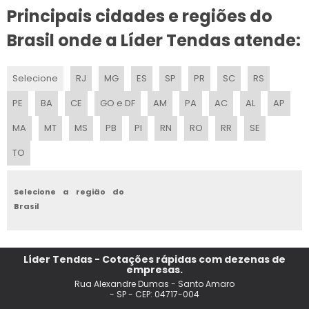
ALUGUEL DE TENDAS CAMPINAS PRECO
Principais cidades e regiões do
TENDAS PARA LOCACAO
Brasil onde a Líder Tendas atende:
TENDAS SANFONADAS PARA ALUGAR
Selecione
RJ
MG
ES
SP
PR
SC
RS
LOCACAO DE TENDAS EM INDAIATUBA
PE
BA
CE
GO e DF
AM
PA
AC
AL
AP
ALUGUEL DE TENDA
MA
MT
MS
PB
PI
RN
RO
RR
SE
TO
TENDA DE PRAIA IMPERMEAVEL
LOCACAO DE TENDAS SP
Selecione a região do
Brasil
ALUGUEL DE TENDAS EM INDAIATUBA
EMPRESA DE ALUGUEL DE TENDAS
Líder Tendas - Cotações rápidas com dezenas de
empresas.
ALUGUEL DE TENDAS PARA CASAMENTO EM CAMPINAS
Rua Alexandre Dumas - Santo Amaro
- SP - CEP: 04717-004