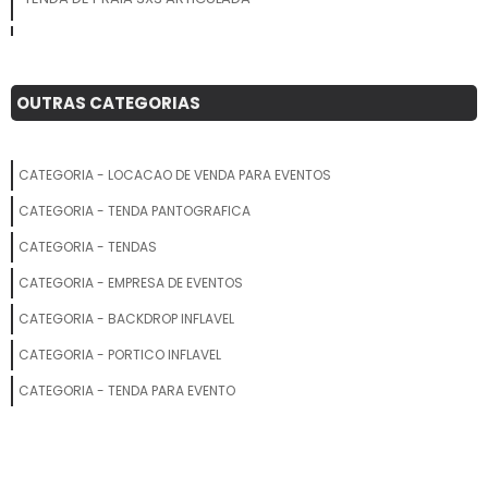
TENDA DE PRAIA
ALUGUEL DE TENDA CHAPEU DE BRUXA
OUTRAS CATEGORIAS
TENDA DE PRAIA 2X2 SANFONADA
CATEGORIA - LOCACAO DE VENDA PARA EVENTOS
ALUGUEL DE TENDAS ITU
CATEGORIA - TENDA PANTOGRAFICA
LOCACAO DE TENDAS PARA FESTAS CAMPINAS
CATEGORIA - TENDAS
CATEGORIA - EMPRESA DE EVENTOS
ALUGUEL DE AR CONDICIONADO PARA TENDAS
CATEGORIA - BACKDROP INFLAVEL
PRECO TENDA DE PRAIA
CATEGORIA - PORTICO INFLAVEL
ALUGUEL DE TENDAS PIRAMIDAL
CATEGORIA - TENDA PARA EVENTO
VALOR ALUGUEL TENDA CASAMENTO