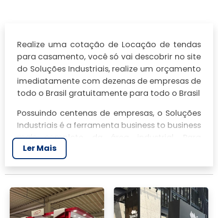
Realize uma cotação de Locação de tendas
para casamento, você só vai descobrir no site
do Soluções Industriais, realize um orçamento
imediatamente com dezenas de empresas de
todo o Brasil gratuitamente para todo o Brasil
Possuindo centenas de empresas, o Soluções
Industriais é a ferramenta business to business
mais completo da área industrial. Para
Ler Mais
realizar um orçamento de Locação de tendas
para casamento, clique em um ou mais dos
anuciantes a seguir: