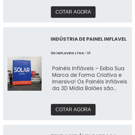
pavilhões indus
COTAR AGORA
INDÚSTRIA DE PAINEL INFLAVEL
3D INFLAVEIS LTDA
/ SP
Painéis Infláveis – Exiba Sua
Marca de Forma Criativa e
Imersiva! Os Painéis Infláveis
da 3D Mídia Balões são
soluções inovadoras e
impactantes para quem
deseja criar uma
COTAR AGORA
experiência visual única e
maximizar a presença da
sua marca em eventos,
feiras e ações promocionais.