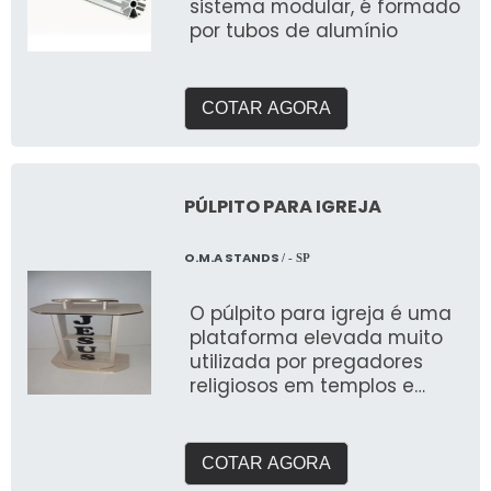
sistema modular, é formado
por tubos de alumínio
COTAR AGORA
PÚLPITO PARA IGREJA
O.M.A STANDS
/ - SP
O púlpito para igreja é uma
plataforma elevada muito
utilizada por pregadores
religiosos em templos e
igrejas
COTAR AGORA