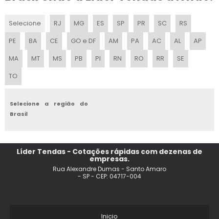
ALUGUEL DE TENDAS PARA SHOW
Selecione
RJ
MG
ES
SP
PR
SC
RS
LOCACAO DE TENDAS PARA EVENTOS
PE
BA
CE
GO e DF
AM
PA
AC
AL
AP
TENDAS SANFONADAS ALUGUEL
MA
MT
MS
PB
PI
RN
RO
RR
SE
TO
LOCACAO DE TENDAS CAMPINAS
TENDA DE PRAIA SANFONADA
Selecione a região do
Brasil
ALUGUEL DE TENDAS SOROCABA
ALUGUEL DE TENDA 10X10 SP
Líder Tendas - Cotações rápidas com dezenas de
empresas.
TENDA DE PRAIA 2X2 SANFONADA
Rua Alexandre Dumas - Santo Amaro
- SP - CEP: 04717-004
PRECO TENDA DE PRAIA
ALUGUEL DE AR CONDICIONADO PARA TENDAS
Inicio