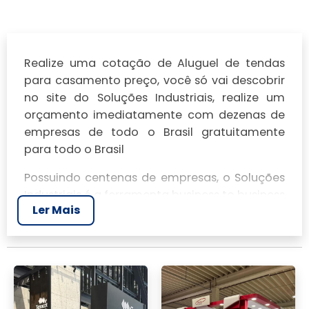
Realize uma cotação de Aluguel de tendas
para casamento preço, você só vai descobrir
no site do Soluções Industriais, realize um
orçamento imediatamente com dezenas de
empresas de todo o Brasil gratuitamente
para todo o Brasil
Possuindo centenas de empresas, o Soluções
Industriais é a ferramenta business to business
Ler Mais
mais completo da área industrial. Para
realizar um orçamento de Aluguel de tendas
para casamento preço, clique em um ou mais
dos anuciantes a seguir: