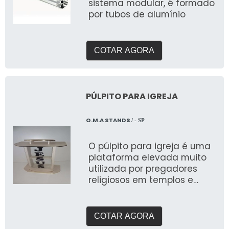
sistema modular, é formado
por tubos de alumínio
COTAR AGORA
PÚLPITO PARA IGREJA
O.M.A STANDS
/ - SP
O púlpito para igreja é uma
plataforma elevada muito
utilizada por pregadores
religiosos em templos e
igrejas
COTAR AGORA