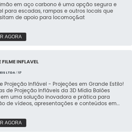
nalização completa: Formatos, cores e impressões
rimão em aço carbono é uma opção segura e
ivas. Praticidade: Fácil transporte, montagem e
el para escadas, rampas e outros locais que
ntagem. Durabilidade: Feitas com materiais
sitam de apoio para locomoç&at
entes para uso frequente. Impacto visual:
tem destaque em meio a qualquer cenário. Dê
que à sua marca e torne seu evento inesquecível
R AGORA
ma solução que combina funcionalidade e
o visual!
E FILME INFLAVEL
EIS LTDA
/ SP
e Projeção Inflável - Projeções em Grande Estilo!
as de Projeção Infláveis da 3D Mídia Balões
cem uma solução inovadora e prática para
ção de vídeos, apresentações e conteúdos em
efinição, com a flexibilidade de serem usadas
em ambientes internos quanto externos. Perfeitas
ventos ao ar livre, cinemas a céu aberto, feiras,
R AGORA
ições e lançamentos de produtos, as telas