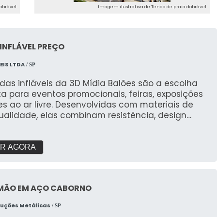
obrável
Imagem ilustrativa de Tenda de praia dobrável
INFLÁVEL PREÇO
EIS LTDA
/ SP
das infláveis da 3D Mídia Balões são a escolha
ta para eventos promocionais, feiras, exposições
s ao ar livre. Desenvolvidas com materiais de
ualidade, elas combinam resistência, design
te e personalização total para destacar sua
orma impactante. Cada tenda é projetada
er fácil de montar e desmontar, além de
R AGORA
er ampla visibilidade com cores vibrantes e
estratégicas para a aplicação do logotipo ou
gem. Além de proteger contra sol ou chuva, elas
MÃO EM AÇO CABORNO
um ponto de referência visual que atrai o público
alece sua presença em qualquer evento. Por que
ruções Metálicas
/ SP
er as tendas infláveis da 3D Mídia Balões?