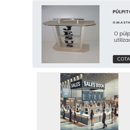
PÚLPIT
O.M.A ST
O púl
utiliz
COTA