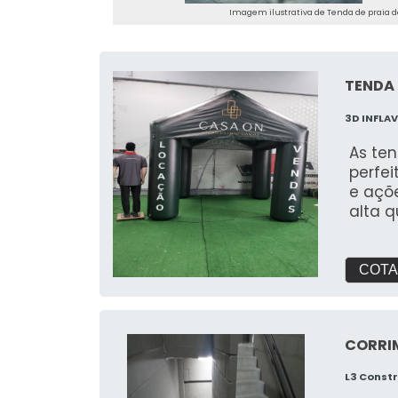
Imagem ilustrativa de Tenda de praia d
TENDA 
3D INFLAV
As ten
perfei
e açõe
alta q
atraen
marca de f
para s
COTA
oferec
áreas 
mensa
CORRI
criam 
e fort
L3 Const
escolh