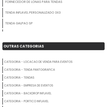
FORNECEDOR DE LONAS PARA TENDAS
TENDA INFLAVEL PERSONALIZADO 3X3
TENDA GALPAO SP
FABRICA DE TENDAS E TOLDOS
TENDA SANFONADA SIMPLES
OUTRAS CATEGORIAS
TENDAS DOBRAVEIS
CATEGORIA - LOCACAO DE VENDA PARA EVENTOS
TENDA COMPRAR
CATEGORIA - TENDA PANTOGRAFICA
TENDA GRANDE PARA EVENTOS SP
CATEGORIA - TENDAS
CATEGORIA - EMPRESA DE EVENTOS
TENDAS GIGANTES INFLAVEL PARA FEIRAS PERSONALIZADO
CATEGORIA - BACKDROP INFLAVEL
TENDAS GIGANTES PERSONALIZADO
CATEGORIA - PORTICO INFLAVEL