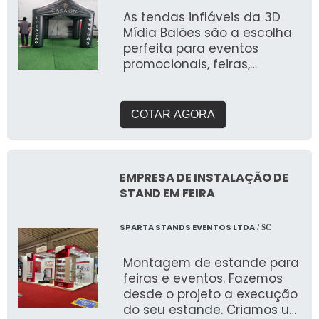
As tendas infláveis da 3D
Mídia Balões são a escolha
perfeita para eventos
promocionais, feiras,
exposições e ações ao ar
livre. Desenvolvidas com
materiais de alta qualidade,
COTAR AGORA
elas combinam resistência,
design atraente e
personalização total para
destacar sua marca de
EMPRESA DE INSTALAÇÃO DE
forma impactante. Cada
STAND EM FEIRA
tenda é projetada para ser
fácil de montar e
SPARTA STANDS EVENTOS LTDA
/ SC
desmontar, além de
oferecer ampla visibilidade
Montagem de estande para
com cores vibrantes e áreas
feiras e eventos. Fazemos
estratégicas para a
desde o projeto a execução
aplicação do logotipo ou
do seu estande. Criamos um
mensagem. Além de