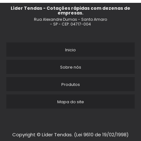
FABRICANTE DE TENDAS INFLAVEIS
Líder Tendas - Cotações rápidas com dezenas de
empresas.
TENDA SIMPLES
Rua Alexandre Dumas - Santo Amaro
- SP - CEP: 04717-004
FABRICA DE TENDAS SP
TENDA PARA FESTA PRECO
Inicio
QUANTO CUSTA UMA TENDA
Sobre nós
ALUGUEL DE TENDAS PARA FESTAS PRECO
Produtos
TENDA INFLAVEL PARA FEIRAS PROMOCIONAL
Mapa do site
TENDA LONA
FABRICA DE TENDAS DE LONA
FORNECEDORES DE TENDAS PARA EVENTOS
Copyright © Líder Tendas. (Lei 9610 de 19/02/1998)