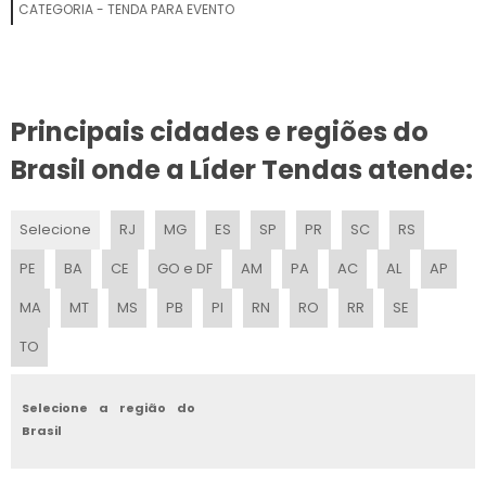
TENDA GALPAO PRECO
CATEGORIA - TENDA PARA EVENTO
MONTAGEM DE TENDA
TENDA PERSONALIZADO PARA EVENTOS
Principais cidades e regiões do
TENDAS GIGANTES INFLAVEL PERSONALIZADO PONTO DE VENDA
Brasil onde a Líder Tendas atende:
FABRICANTES DE TENDAS PERSONALIZADAS
Selecione
RJ
MG
ES
SP
PR
SC
RS
TENDAS PARA EVENTOS
PE
BA
CE
GO e DF
AM
PA
AC
AL
AP
TENDAS E BARRACAS
MA
MT
MS
PB
PI
RN
RO
RR
SE
TO
TENDA INFLAVEL PARA ACAO PROMOCIONAL
TENDAS ESTRUTURADAS
Selecione a região do
Brasil
FABRICA DE TENDA INFLAVEL