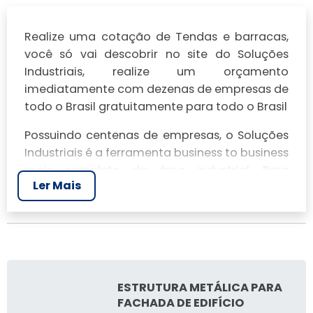
Realize uma cotação de Tendas e barracas,
você só vai descobrir no site do Soluções
Industriais, realize um orçamento
imediatamente com dezenas de empresas de
todo o Brasil gratuitamente para todo o Brasil
Possuindo centenas de empresas, o Soluções
Industriais é a ferramenta business to business
mais completo da área industrial. Para
Ler Mais
realizar um orçamento de Tendas e barracas,
clique em um ou mais dos anuciantes a
seguir:
ESTRUTURA METÁLICA PARA
FACHADA DE EDIFÍCIO