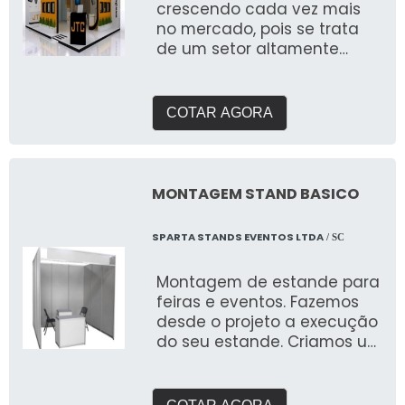
crescendo cada vez mais
no mercado, pois se trata
de um setor altamente
eficiente para o
crescimento dos mais
variados nichos de
COTAR AGORA
mercado
MONTAGEM STAND BASICO
SPARTA STANDS EVENTOS LTDA
/ SC
Montagem de estande para
feiras e eventos. Fazemos
desde o projeto a execução
do seu estande. Criamos um
briefing personalizado para
entender suas
necessidades e entregar o