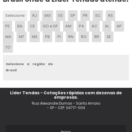
ALUGUEL DE STANDS PARA EVENTOS
Selecione
RJ
MG
ES
SP
PR
SC
RS
ALUGUEL DE ESTRUTURA PARA EVENTOS
PE
BA
CE
GO e DF
AM
PA
AC
AL
AP
PRODUCAO DE EVENTOS CORPORATIVOS
MA
MT
MS
PB
PI
RN
RO
RR
SE
TO
ALUGUEL DE PALCO PARA CASAMENTO
ALUGUEL DE MESA PARA PICNIC
Selecione a região do
Brasil
COBERTURA PARA FESTA AO AR LIVRE
ESTRUTURA METALICA PARA FESTA
Líder Tendas - Cotações rápidas com dezenas de
empresas.
LOCACAO DE PALCO
Rua Alexandre Dumas - Santo Amaro
- SP - CEP: 04717-004
ALUGUEL DE COBERTURAS PARA EVENTOS
ALUGUEL DE ESTANDES PARA EVENTOS
Inicio