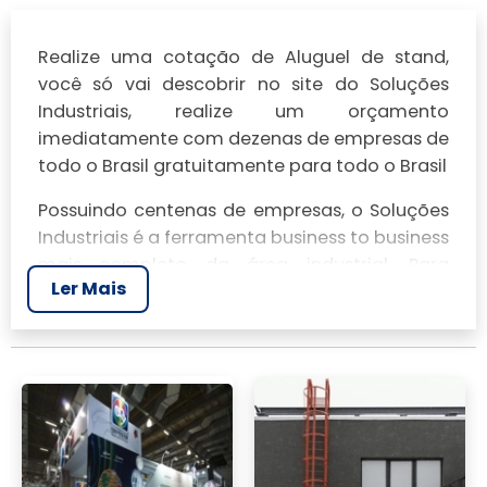
Realize uma cotação de Aluguel de stand,
você só vai descobrir no site do Soluções
Industriais, realize um orçamento
imediatamente com dezenas de empresas de
todo o Brasil gratuitamente para todo o Brasil
Possuindo centenas de empresas, o Soluções
Industriais é a ferramenta business to business
mais completo da área industrial. Para
Ler Mais
realizar um orçamento de Aluguel de stand,
clique em um ou mais dos anuciantes a
seguir: