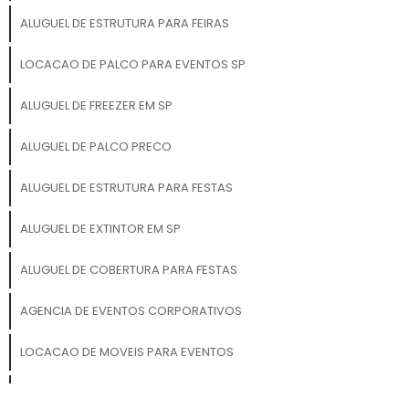
condições climáticas e
garantindo sua
ALUGUEL DE ESTRUTURA PARA FEIRAS
durabilidade por muito mais
tempo. ✔ Versatilidade de
LOCACAO DE PALCO PARA EVENTOS SP
Aplicação: Os painéis
infláveis podem ser
ALUGUEL DE FREEZER EM SP
utilizados de várias formas,
seja como painéis de
ALUGUEL DE PALCO PRECO
comunicação visual,
backgrounds de fotos,
ALUGUEL DE ESTRUTURA PARA FESTAS
decoração de stands ou
como elementos de
ALUGUEL DE EXTINTOR EM SP
destaque em ativações de
marca e lançamentos de
ALUGUEL DE COBERTURA PARA FESTAS
produtos. Aplicações
Perfeitas: Feiras e
AGENCIA DE EVENTOS CORPORATIVOS
exposições comerciais
Eventos corporativos e
LOCACAO DE MOVEIS PARA EVENTOS
lançamentos de produtos
Atividades de branding e
MESA PICNIC FESTA
marketing de guerrilha