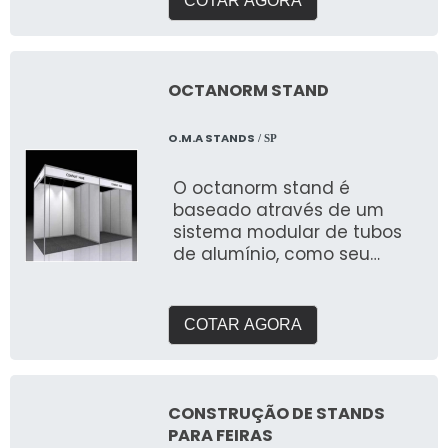
COTAR AGORA
que buscam expor em
feiras. Com galpão próprio e
área de pré montagem
para garantir a qualidade
OCTANORM STAND
que buscam.
O.M.A STANDS
/ SP
O octanorm stand é
baseado através de um
sistema modular de tubos
de alumínio, como seu
próprio nome sugere, com
oito lados utilizado na
instalaç
COTAR AGORA
CONSTRUÇÃO DE STANDS
PARA FEIRAS