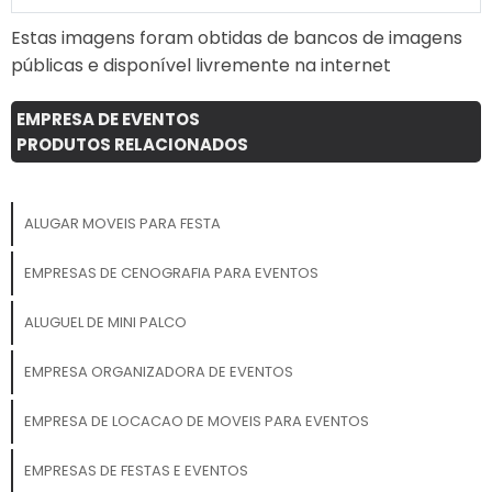
interação e visibilidade!
exposições e festivais, onde
a visibilidade e o impacto
Estas imagens foram obtidas de bancos de imagens
visual são essenciais. ✔
públicas e disponível livremente na internet
Facilidade de Transporte e
Instalação: Leves e
EMPRESA DE EVENTOS
compactos, os painéis
PRODUTOS RELACIONADOS
infláveis são fáceis de
transportar, montar e
desmontar, oferecendo
ALUGAR MOVEIS PARA FESTA
flexibilidade para serem
usados em diferentes tipos
EMPRESAS DE CENOGRAFIA PARA EVENTOS
de evento e em diversas
localizações. ✔ Durabilidade
ALUGUEL DE MINI PALCO
e Resistência: Feitos com
materiais altamente
EMPRESA ORGANIZADORA DE EVENTOS
resistentes, nossos painéis
infláveis podem ser usados
EMPRESA DE LOCACAO DE MOVEIS PARA EVENTOS
tanto em ambientes
internos quanto externos,
resistindo a diferentes
EMPRESAS DE FESTAS E EVENTOS