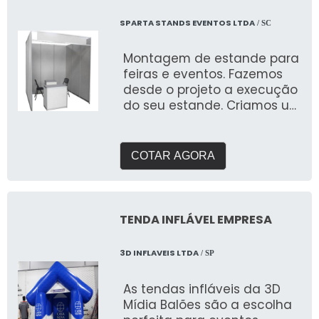
SPARTA STANDS EVENTOS LTDA
/ SC
Montagem de estande para
feiras e eventos. Fazemos
desde o projeto a execução
do seu estande. Criamos um
briefing personalizado para
entender suas
necessidades e entregar o
COTAR AGORA
que buscam expor em
feiras. Com galpão próprio e
área de pré montagem
para garantir a qualidade
TENDA INFLÁVEL EMPRESA
que buscam.
3D INFLAVEIS LTDA
/ SP
As tendas infláveis da 3D
Mídia Balões são a escolha