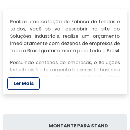
Realize uma cotação de Fábrica de tendas e
toldos, você só vai descobrir no site do
Soluções Industriais, realize um orçamento
imediatamente com dezenas de empresas de
todo o Brasil gratuitamente para todo o Brasil
Possuindo centenas de empresas, o Soluções
Industriais é a ferramenta business to business
mais completo da área industrial. Para
Ler Mais
realizar um orçamento de Fábrica de tendas e
toldos, clique em um ou mais dos anuciantes
a seguir:
MONTANTE PARA STAND