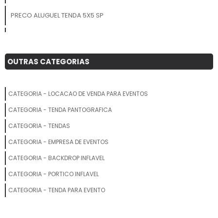
PRECO ALUGUEL TENDA 5X5 SP
TENDA LONA
ALUGUEL DE TENDAS
OUTRAS CATEGORIAS
FABRICANTE DE TENDAS EM SP
CATEGORIA - LOCACAO DE VENDA PARA EVENTOS
TENDA INFLAVEL VALOR
CATEGORIA - TENDA PANTOGRAFICA
FORNECEDORES DE TENDAS PARA EVENTOS
CATEGORIA - TENDAS
CATEGORIA - EMPRESA DE EVENTOS
TENDA INFLAVEL SP
CATEGORIA - BACKDROP INFLAVEL
TENDA INFLAVEL PARA PROPAGANDA
CATEGORIA - PORTICO INFLAVEL
TENDA GALPAO SP
CATEGORIA - TENDA PARA EVENTO
TENDAS EM SP