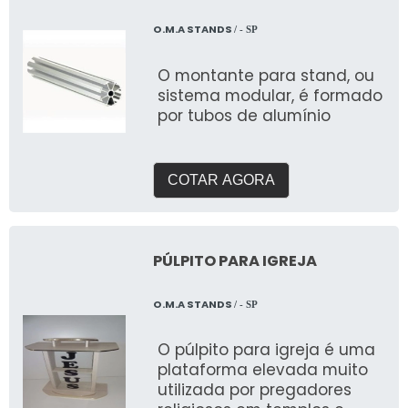
O.M.A STANDS
/ - SP
O montante para stand, ou
sistema modular, é formado
por tubos de alumínio
COTAR AGORA
PÚLPITO PARA IGREJA
O.M.A STANDS
/ - SP
O púlpito para igreja é uma
plataforma elevada muito
utilizada por pregadores