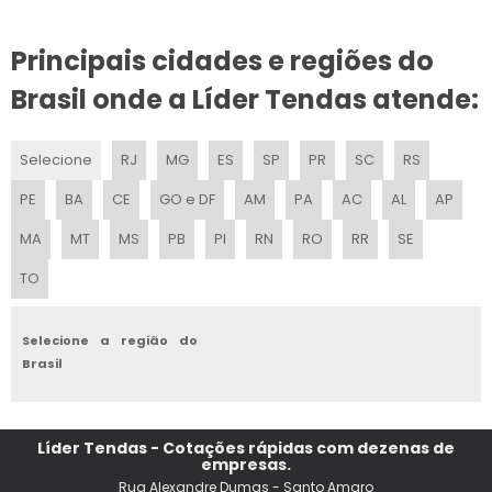
FABRICA DE TENDA INFLAVEL
Principais cidades e regiões do
TENDA ARMAZEM
Brasil onde a Líder Tendas atende:
TENDA INFLAVEL PERSONALIZADO 3X3
Selecione
RJ
MG
ES
SP
PR
SC
RS
TENDAS GIGANTES PERSONALIZADO
PE
BA
CE
GO e DF
AM
PA
AC
AL
AP
TENDAS PARA EVENTOS
MA
MT
MS
PB
PI
RN
RO
RR
SE
TO
TENDA PARA CASAMENTO
TENDA PERSONALIZADA PRECO
Selecione a região do
Brasil
TENDA SIMPLES
TENDAS GIGANTES INFLAVEL PARA ACAO PERSONALIZADO
Líder Tendas - Cotações rápidas com dezenas de
empresas.
TENDA INFLAVEL PARA ACAO PROMOCIONAL
Rua Alexandre Dumas - Santo Amaro