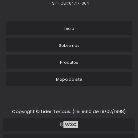
- SP - CEP: 04717-004
TENDA PIRAMIDAL
TENDAS GIGANTES PERSONALIZADOS PARA PDV
Inicio
TENDA PERSONALIZADA INFLAVEL
Sobre nós
TENDAS GIGANTES INFLAVEL PARA FEIRAS PERSONALIZADO
Produtos
TENDAS BUFFET
Mapa do site
TENDAS ESTRUTURADAS
TENDA PIRAMIDAL SP
TENDAS GIGANTES PERSONALIZADOS PARA INAUGURACAO
Copyright © Líder Tendas. (Lei 9610 de 19/02/1998)
MONTAGEM DE TENDAS PARA EVENTOS
W3C
TENDAS ESTRELA