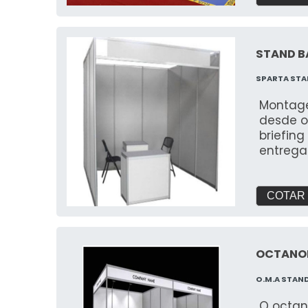
STAND B
SPARTA STA
Montage
desde o
briefin
entrega
próprio
qualida
COTAR
OCTANO
O.M.A STAN
O octan