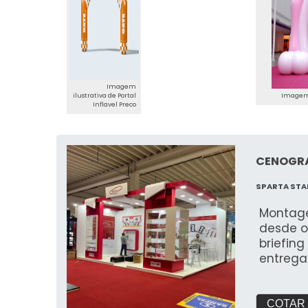
Imagem
ilustrativa de Portal
Imagem i
Inflavel Preco
CENOGRA
SPARTA STA
Montage
desde o
briefin
entrega
próprio
qualida
COTAR