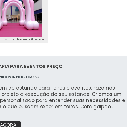
lustrativa de Portal Inflavel Preco
FIA PARA EVENTOS PREÇO
NDS EVENTOS LTDA
/ SC
m de estande para feiras e eventos. Fazemos
 projeto a execução do seu estande. Criamos um
g personalizado para entender suas necessidades e
r o que buscam expor em feiras. Com galpão
 e área de pré montagem para garantir a
de que buscam.
 AGORA