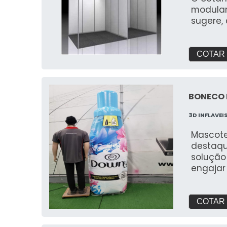
modular
sugere, 
COTAR
BONECO 
3D INFLAVEI
Mascote
destaqu
solução
engajar 
inflável
inaugur
persona
COTAR
Identid
mascote