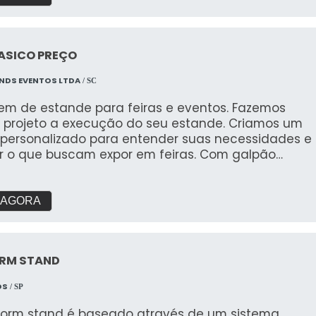
ASICO PREÇO
NDS EVENTOS LTDA
/ SC
m de estande para feiras e eventos. Fazemos
 projeto a execução do seu estande. Criamos um
g personalizado para entender suas necessidades e
r o que buscam expor em feiras. Com galpão
 e área de pré montagem para garantir a
de que buscam.
 AGORA
RM STAND
DS
/ SP
orm stand é baseado através de um sistema