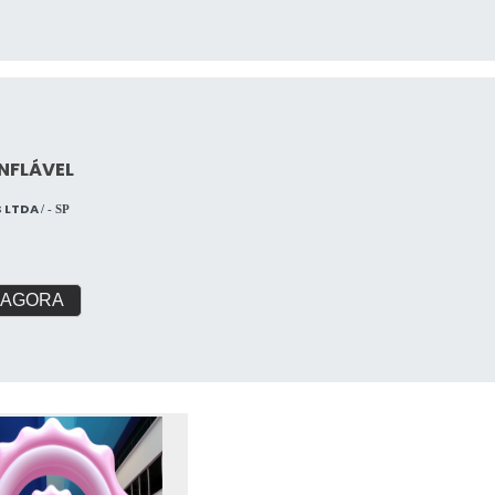
INFLÁVEL
S LTDA
/ - SP
 AGORA