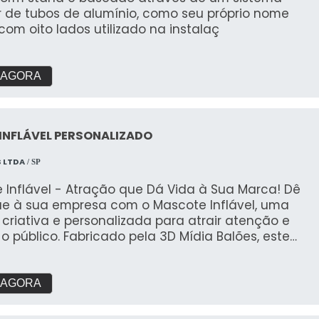
 de tubos de alumínio, como seu próprio nome
com oito lados utilizado na instalaç
 AGORA
INFLÁVEL PERSONALIZADO
S LTDA
/ SP
 Inflável - Atração que Dá Vida à Sua Marca! Dê
e à sua empresa com o Mascote Inflável, uma
 criativa e personalizada para atrair atenção e
o público. Fabricado pela 3D Mídia Balões, este
 é perfeito para eventos, ações promocionais,
ações e campanhas de marketing, trazendo seu
gem ou logotipo à vida em grande estilo. ✔
 AGORA
ade Visual Personalizada: Transformamos o
 da sua marca em um inflável de grande